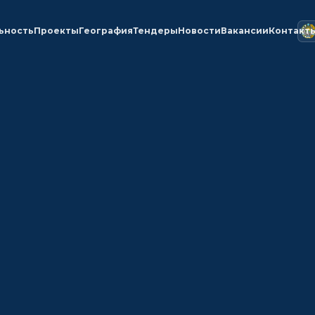
ьность
Проекты
География
Тендеры
Новости
Вакансии
Контакт