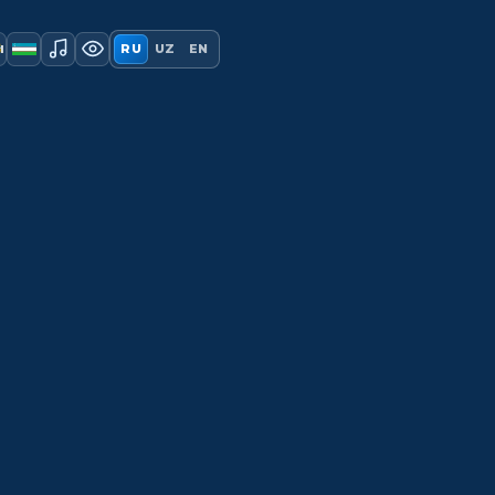
ы
RU
UZ
EN