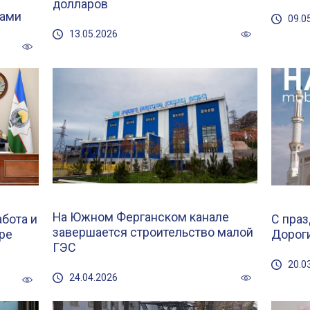
долларов
сами
09.0
13.05.2026
На Южном Ферганском канале
бота и
С праз
завершается строительство малой
ре
Дорог
ГЭС
20.0
24.04.2026