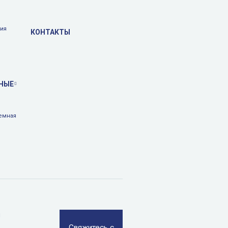
тия
КОНТАКТЫ
НЫЕ
емная
и
Свяжитесь с