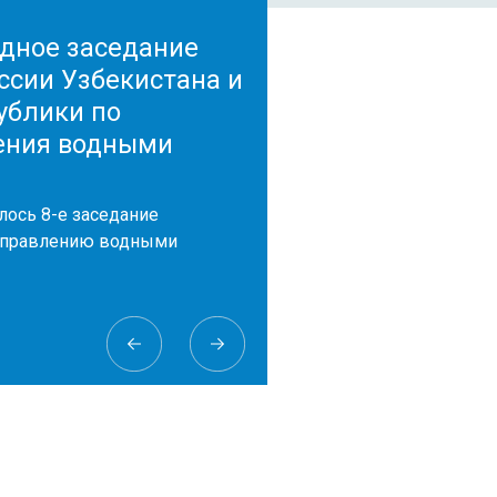
едное заседание
ссии Узбекистана и
ублики по
ения водными
лось 8-е заседание
 управлению водными