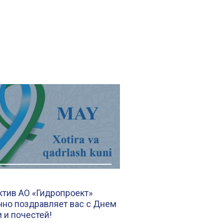
ктив АО «Гидропроект»
чно поздравляет вас с Днем
 и почестей!