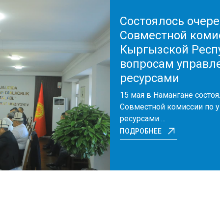
Состоялось очер
Совместной коми
Кыргызской Респ
вопросам управл
ресурсами
15 мая в Намангане состоя
Совместной комиссии по
ресурсами ...
ПОДРОБНЕЕ