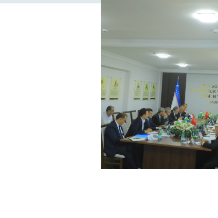
милые женщины
м весенним праздником
арит ...