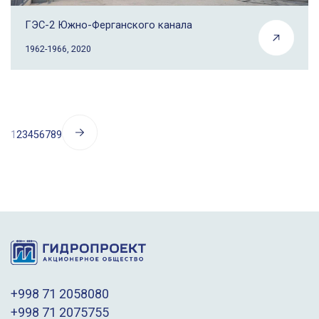
ГЭС-2 Южно-Ферганского канала
1962-1966, 2020
1
2
3
4
5
6
7
8
9
+998 71 2058080
+998 71 2075755