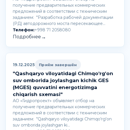
получение предварительных коммерческих
предложений в соответствии с техническим
заданием: "Разработка рабочей документации
(РД) автодорожного моста пересекающее…
Телефон:
+998 71 2058080
→
Подробнее
19.12.2025
Приём завершён
"Qashqaryo viloyatidagi Chimqo'rg'on
suv omborida joylashgan kichik GES
(MGES) quvvatini energotizimga
chiqarish sxemasi"
АО «Гидропроект» объявляет отбор на
получение предварительных коммерческих
предложений в соответствии с техническим
заданием: "Qashqaryo viloyatidagi Chimqo'rg'on
suv omborida joylashgan ki…