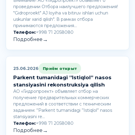
Внимание! AО «Гидропроект» объявляет о
проведении Отбора наилучшего предложения!
"Gidroproekt" AJ loyiha va bitiruv ishlari uchun
uskunlar xarid qilish". В рамках отбора
принимаются предложения…
Телефон:
+998 71 2058080
→
Подробнее
25.06.2026
Приём открыт
Parkent tumanidagi ’’Istiqlol” nasos
stansiyasini rekonstruksiya qilish
АО «Гидропроект» объявляет отбор на
получение предварительных коммерческих
предложений в соответствии с техническим
заданием: '’Parkent tumanidagi ’’Istiqlol” nasos
stansiyasini re…
Телефон:
+998 71 2058080
→
Подробнее