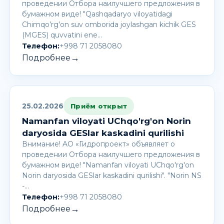
проведении Отбора наилучшего предложения в
бумажном виде! "Qashqadaryo viloyatidagi
Chimqo’rg’on suv omborida joylashgan kichik GES
(MGES) quvvatini ene…
Телефон:
+998 71 2058080
→
Подробнее
25.02.2026
Приём открыт
Namanfan viloyati UChqo'rg'on Norin
daryosida GESlar kaskadini qurilishi
Внимание! AО «Гидропроект» объявляет о
проведении Отбора наилучшего предложения в
бумажном виде! "Namanfan viloyati UChqo'rg'on
Norin daryosida GESlar kaskadini qurilishi". "Norin NS
-…
Телефон:
+998 71 2058080
→
Подробнее