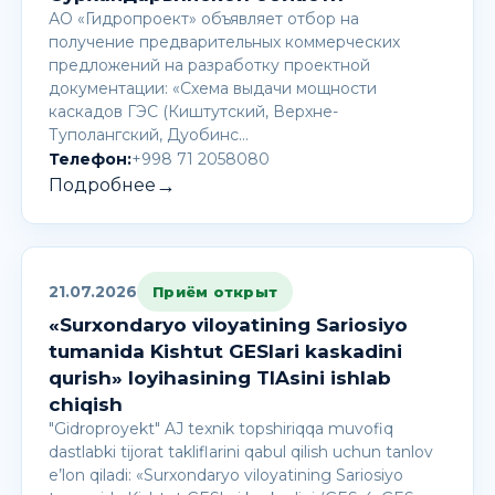
АО «Гидропроект» объявляет отбор на
получение предварительных коммерческих
предложений на разработку проектной
документации: «Схема выдачи мощности
каскадов ГЭС (Киштутский, Верхне-
Туполангский, Дуобинс…
Телефон:
+998 71 2058080
→
Подробнее
21.07.2026
Приём открыт
«Surxondaryo viloyatining Sariosiyo
tumanida Kishtut GESlari kaskadini
qurish» loyihasining TIAsini ishlab
chiqish
"Gidroproyekt" AJ texnik topshiriqqa muvofiq
dastlabki tijorat takliflarini qabul qilish uchun tanlov
e’lon qiladi: «Surxondaryo viloyatining Sariosiyo