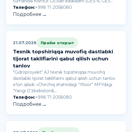
tumanida Kishtut GESlari kaskadini (GES-4, GES…
Телефон:
+998 71 2058080
→
Подробнее
21.07.2026
Приём открыт
Texnik topshiriqqa muvofiq dastlabki
tijorat takliflarini qabul qilish uchun
tanlov
"Gidroproyekt" AJ texnik topshiriqqa muvofiq
dastlabki tijorat takliflarini qabul qilish uchun tanlov
e’lon qiladi: «Chirchiq shahridagi “Iftixor” MFYdagi
“Yangi O‘zbekiston&…
Телефон:
+998 71 2058080
→
Подробнее