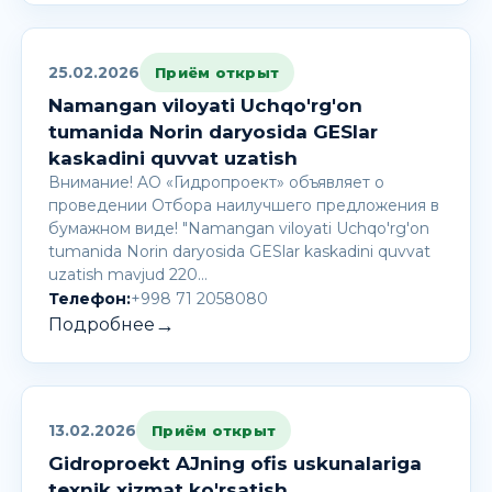
25.02.2026
Приём открыт
Namangan viloyati Uchqo'rg'on
tumanida Norin daryosida GESlar
kaskadini quvvat uzatish
Внимание! AО «Гидропроект» объявляет о
проведении Отбора наилучшего предложения в
бумажном виде! "Namangan viloyati Uchqo'rg'on
tumanida Norin daryosida GESlar kaskadini quvvat
uzatish mavjud 220…
Телефон:
+998 71 2058080
→
Подробнее
13.02.2026
Приём открыт
Gidroproekt AJning ofis uskunalariga
texnik xizmat ko'rsatish