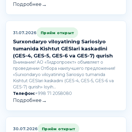
→
Подробнее
31.07.2026
Приём открыт
Surxondaryo viloyatining Sariosiyo
tumanida Kishtut GESlari kaskadini
(GES-4, GES-5, GES-6 va GES-7) qurish
Внимание! AО «Гидропроект» объявляет о
проведении Отбора наилучшего предложения!
«Surxondaryo viloyatining Sariosiyo tumanida
Kishtut GESlari kaskadini (GES-4, GES-5, GES-6 va
GES-7) qurish» loyih…
Телефон:
+998 71 2058080
→
Подробнее
30.07.2026
Приём открыт