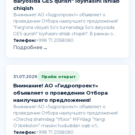
daryosida GES qurish" loyihasini ishlab
chiqish
Внимание! AО «Гидропроект» объявляет о
проведении Отбора наилучшего предложения!
"Farg'ona viloyati So'x tumanidagi So'x daryosida
GES qurish" loyihasini ishlab chiqish". В рамках о…
Телефон:
+998 71 2058080
→
Подробнее
31.07.2026
Приём открыт
Внимание! AО «Гидропроект»
объявляет о проведении Отбора
наилучшего предложения!
Внимание! AО «Гидропроект» объявляет о
проведении Отбора наилучшего предложения!
«Chirchiq shahridagi “Iftixor” MFYdagi “Yangi
O‘zbekiston” massivi hududidan oqib o‘t…
Телефон:
+998 71 2058080