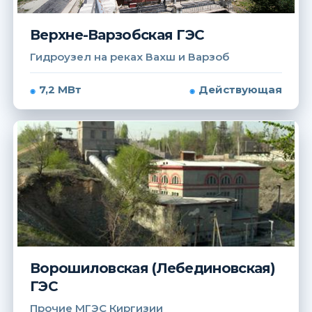
Верхне-Варзобская ГЭС
Гидроузел на реках Вахш и Варзоб
7,2 МВт
Действующая
Ворошиловская (Лебединовская)
ГЭС
Прочие МГЭС Киргизии