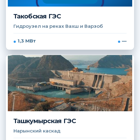
Такобская ГЭС
Гидроузел на реках Вахш и Варзоб
1,3 МВт
—
Ташкумырская ГЭС
Нарынский каскад