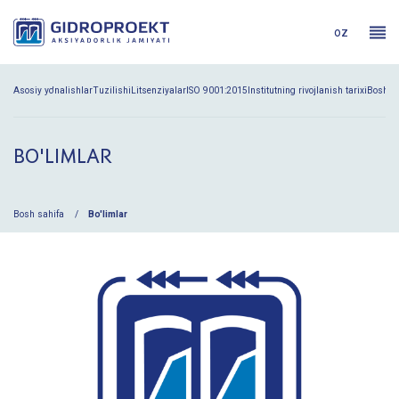
oz
Asosiy yo'nalishlar
Tuzilishi
Litsenziyalar
ISO 9001:2015
Institutning rivojlanish tarixi
Boshqa
BO'LIMLAR
Bosh sahifa
Bo'limlar