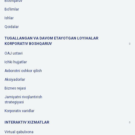
Boshqaruv
Bo'limlar
Ishlar
Qoidalar
TUGALLANGAN VA DAVOM ETAYOTGAN LOYIHALAR
KORPORATIV BOSHQARUV
OAJ ustavi
Ichki hujjatlar
Axborotni oshkor qilish
Aksiyadorlar
Biznes rejasi
Jamiyatni rivojlantirish
strategiyasi
Korporativ xaridlar
INTERAKTIV XIZMATLAR
Virtual qabulxona