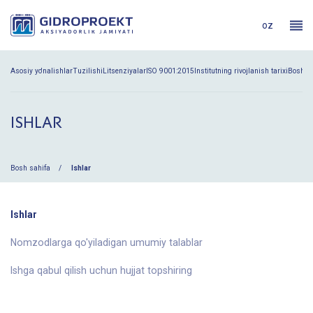
oz
Asosiy yo'nalishlar
Tuzilishi
Litsenziyalar
ISO 9001:2015
Institutning rivojlanish tarixi
Boshqa
ISHLAR
Bosh sahifa
Ishlar
Ishlar
Nomzodlarga qo'yiladigan umumiy talablar
Ishga qabul qilish uchun hujjat topshiring