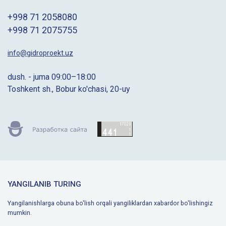
+998 71 2058080
+998 71 2075755
info@gidroproekt.uz
dush. - juma 09:00–18:00
Toshkent sh., Bobur ko'chasi, 20-uy
YANGILANIB TURING
Yangilanishlarga obuna bo'lish orqali yangiliklardan xabardor bo'lishingiz
mumkin.