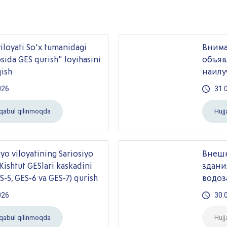
iloyati So'x tumanidagi
Внима
sida GES qurish" loyihasini
объяв
qish
наилу
026
31.
r qabul qilinmoqda
Hujj
yo viloyatining Sariosiyo
Внешн
ishtut GESlari kaskadini
здани
S-5, GES-6 va GES-7) qurish
водоз
026
30.
r qabul qilinmoqda
Hujj