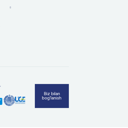
a
r
Biz bilan
bog'lanish