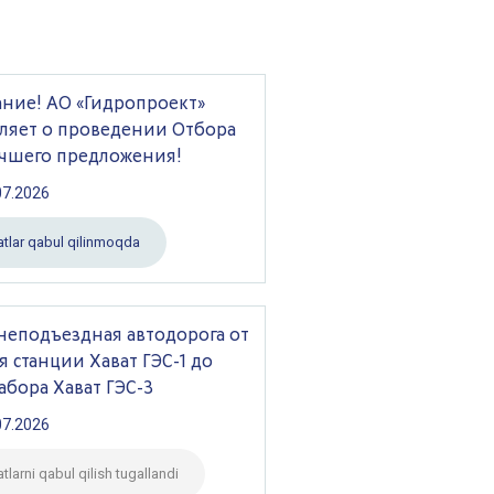
ние! AО «Гидропроект»
ляет о проведении Отбора
чшего предложения!
07.2026
atlar qabul qilinmoqda
еподъездная автодорога от
я станции Хават ГЭС-1 до
абора Хават ГЭС-3
07.2026
atlarni qabul qilish tugallandi