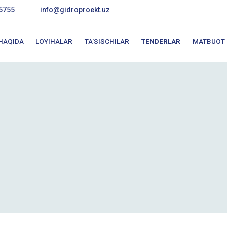
5755
info@gidroproekt.uz
 HAQIDA
LOYIHALAR
TA'SISCHILAR
TENDERLAR
MATBUOT