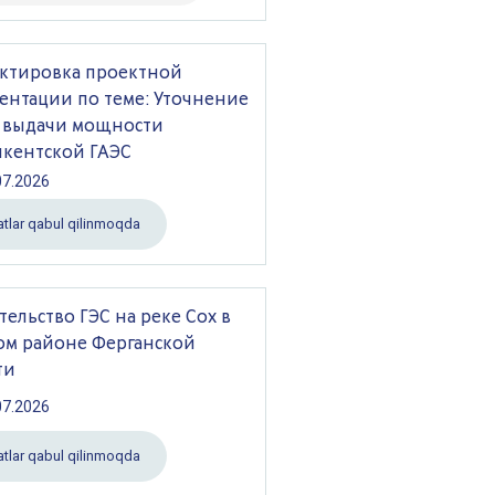
ктировка проектной
ентации по теме: Уточнение
 выдачи мощности
кентской ГАЭС
07.2026
atlar qabul qilinmoqda
тельство ГЭС на реке Сох в
ом районе Ферганской
ти
07.2026
atlar qabul qilinmoqda