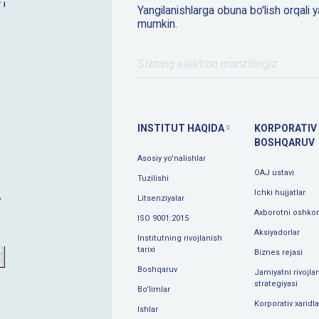
Yangilanishlarga obuna bo'lish orqali y
mumkin.
INSTITUT HAQIDA
KORPORATIV
BOSHQARUV
Asosiy yo'nalishlar
OAJ ustavi
Tuzilishi
Ichki hujjatlar
Litsenziyalar
y
Axborotni oshkor 
ISO 9001:2015
Aksiyadorlar
Institutning rivojlanish
tarixi
Biznes rejasi
Boshqaruv
Jamiyatni rivojlan
strategiyasi
Bo'limlar
Korporativ xaridla
Ishlar