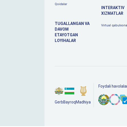
Qoidalar
INTERAKTIV
XIZMATLAR
TUGALLANGAN VA
Virtual qabulxon
DAVOM
ETAYOTGAN
LOYIHALAR
Foydali havolala
Gerb
Bayroq
Madhiya