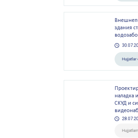
Внешнепо
здания с
водозабо
30.07.2
Hujjatla
Проектир
наладка и
СКУД и с
видеона
28.07.2
Hujjatlar