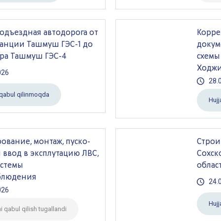
дъездная автодорога от
Корре
танции Ташмуш ГЭС-1 до
докум
ра Ташмуш ГЭС-4
схемы
Ходжи
026
28.
r qabul qilinmoqda
Hujj
ование, монтаж, пуско-
Строи
 ввод в эксплутацию ЛВС,
Сохск
истемы
облас
блюдения
24.
026
Hujj
ni qabul qilish tugallandi