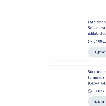
Farg'ona v
So'x daryo
ishlab chi
04.08.2
Hujjatla
Surxondar
tumanida K
(GES-4, GE
31.07.2
Hujjatla