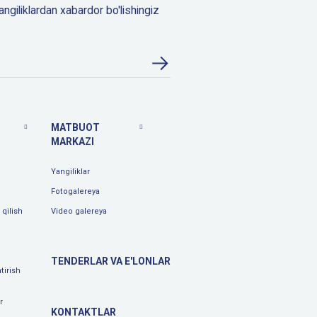
angiliklardan xabardor bo'lishingiz
MATBUOT
MARKAZI
Yangiliklar
Fotogalereya
qilish
Video galereya
TENDERLAR VA E'LONLAR
tirish
r
KONTAKTLAR