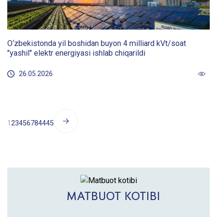
O‘zbekistonda yil boshidan buyon 4 milliard kVt/soat
"yashil" elektr energiyasi ishlab chiqarildi
26.05.2026
1
2
3
4
5
6
7
8
44
45
MATBUOT KOTIBI