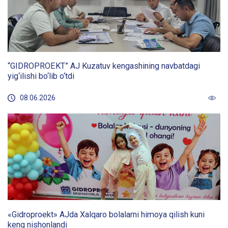
“GIDROPROEKT” AJ Kuzatuv kengashining navbatdagi
yig‘ilishi bo‘lib o‘tdi
08.06.2026
«Gidroproekt» AJda Xalqaro bolalarni himoya qilish kuni
keng nishonlandi