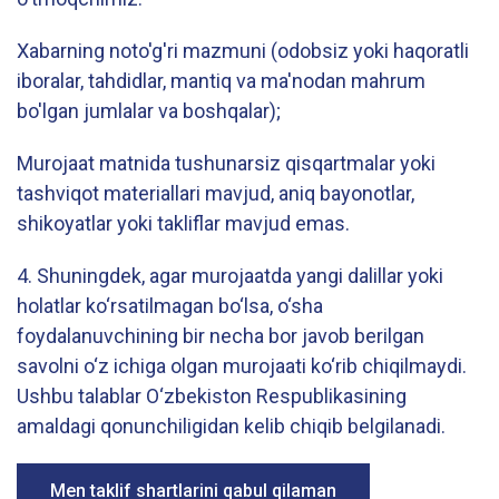
Xabarning noto'g'ri mazmuni (odobsiz yoki haqoratli
iboralar, tahdidlar, mantiq va ma'nodan mahrum
bo'lgan jumlalar va boshqalar);
Murojaat matnida tushunarsiz qisqartmalar yoki
tashviqot materiallari mavjud, aniq bayonotlar,
shikoyatlar yoki takliflar mavjud emas.
4. Shuningdek, agar murojaatda yangi dalillar yoki
holatlar ko‘rsatilmagan bo‘lsa, o‘sha
foydalanuvchining bir necha bor javob berilgan
savolni o‘z ichiga olgan murojaati ko‘rib chiqilmaydi.
Ushbu talablar O‘zbekiston Respublikasining
amaldagi qonunchiligidan kelib chiqib belgilanadi.
Men taklif shartlarini qabul qilaman