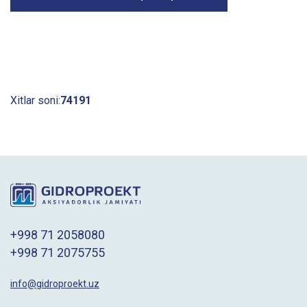
Xitlar soni:
74191
+998 71 2058080
+998 71 2075755
info@gidroproekt.uz