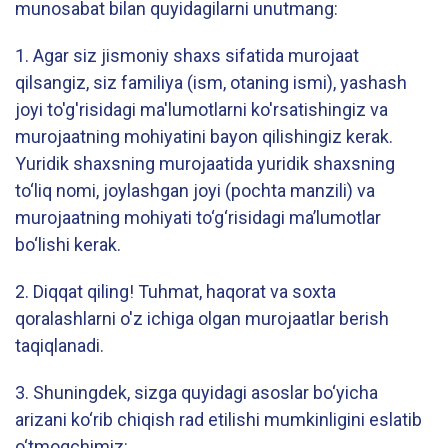
munosabat bilan quyidagilarni unutmang:
1. Agar siz jismoniy shaxs sifatida murojaat
qilsangiz, siz familiya (ism, otaning ismi), yashash
joyi to'g'risidagi ma'lumotlarni ko'rsatishingiz va
murojaatning mohiyatini bayon qilishingiz kerak.
Yuridik shaxsning murojaatida yuridik shaxsning
to‘liq nomi, joylashgan joyi (pochta manzili) va
murojaatning mohiyati to‘g‘risidagi ma’lumotlar
bo‘lishi kerak.
2. Diqqat qiling! Tuhmat, haqorat va soxta
qoralashlarni o'z ichiga olgan murojaatlar berish
taqiqlanadi.
3. Shuningdek, sizga quyidagi asoslar bo‘yicha
arizani ko‘rib chiqish rad etilishi mumkinligini eslatib
o‘tmoqchimiz: