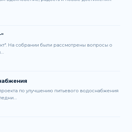
т"
кт". На собрании были рассмотрены вопросы о
и…
снабжения
 проекта по улучшению питьевого водоснабжения
следни…