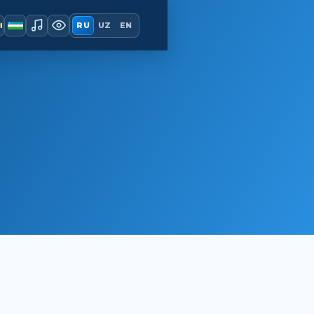
ы
RU
UZ
EN