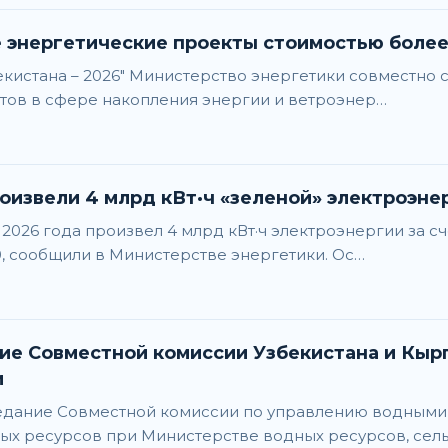
е энергетические проекты стоимостью боле
екистана – 2026" Министерство энергетики совместно 
тов в сфере накопления энергии и ветроэнер…
роизвели 4 млрд кВт·ч «зеленой» электроэне
 2026 года произвел 4 млрд кВт·ч электроэнергии за с
00, сообщили в Министерстве энергетики. Ос…
миссии Узбекистана и Кыргызской Республики по вопросам
и
аседание Совместной комиссии по управлению водным
ых ресурсов при Министерстве водных ресурсов, сель