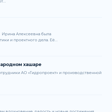
от…
, Ирина Алексеевна была
ки и проектного дела. Её…
народном хашаре
сотрудники АО «Гидропроект» и производственной
ам вдохновение, радость и новые достижения.