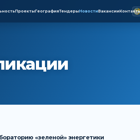
ьность
Проекты
География
Тендеры
Новости
Вакансии
Контакт
ликации
абораторию «зеленой» энергетики