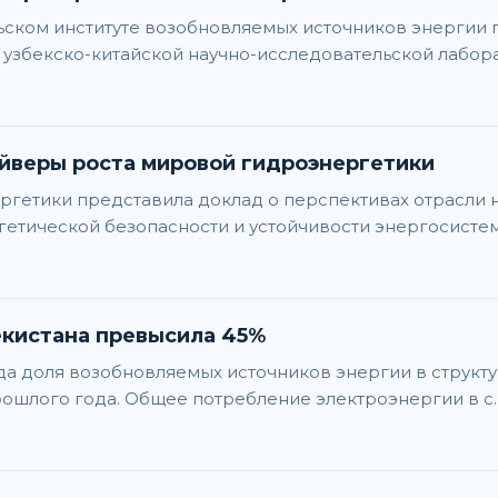
ском институте возобновляемых источников энергии 
 узбекско-китайской научно-исследовательской лабор
айверы роста мировой гидроэнергетики
етики представила доклад о перспективах отрасли на
етической безопасности и устойчивости энергосистем
екистана превысила 45%
ода доля возобновляемых источников энергии в структ
рошлого года. Общее потребление электроэнергии в с