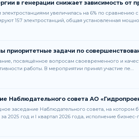
ргии в генерации снижает зависимость от п
и электростанциями увеличилась на 6% по сравнению 
руют 157 электростанций, общая установленная мощно
ны приоритетные задачи по совершенствов
щание, посвящённое вопросам своевременного и каче
тивности работы. В мероприятии принял участие пе…
ие Наблюдательного совета АО «Гидропрое
дное заседание Наблюдательного совета, на котором 
а 2025 год и I квартал 2026 года, исполнение бизнес-