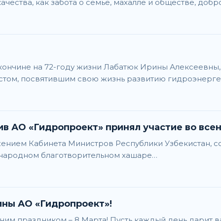
ества, как забота о семье, махалле и обществе, добр
кончине на 72-году жизни Лабатюк Ирины Алексеевны
ом, посвятившим свою жизнь развитию гидроэнергети
ив АО «Гидропроект» принял участие во все
ряжением Кабинета Министров Республики Узбекистан, 
сенародном благотворительном хашаре…
ны АО «Гидропроект»!
им праздником – 8 Марта! Пусть каждый день дарит в