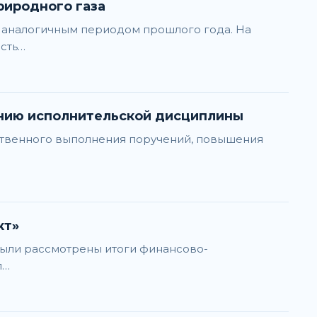
риродного газа
с аналогичным периодом прошлого года. На
сть…
анию исполнительской дисциплины
ственного выполнения поручений, повышения
кт»
были рассмотрены итоги финансово-
п…