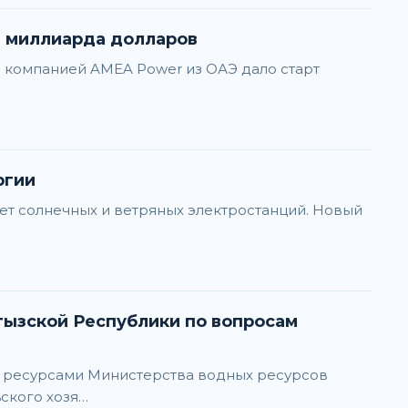
е миллиарда долларов
с компанией AMEA Power из ОАЭ дало старт
ргии
чет солнечных и ветряных электростанций. Новый
и ресурсами Министерства водных ресурсов
ского хозя…