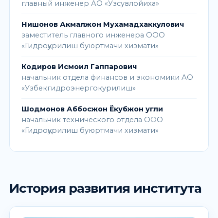
главный инженер АО «Узсувлойиха»
Нишонов Акмалжон Мухамадхаккулович
заместитель главного инженера ООО
«Гидроқурилиш буюртмачи хизмати»
Кодиров Исмоил Гаппарович
начальник отдела финансов и экономики АО
«Узбекгидроэнергокурилиш»
Шодмонов Аббосжон Ёкубжон угли
начальник технического отдела ООО
«Гидроқурилиш буюртмачи хизмати»
История развития института