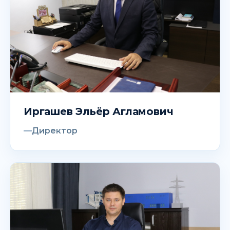
Иргашев Эльёр Агламович
Директор