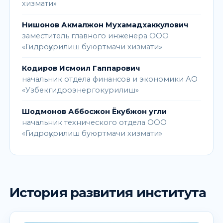
хизмати»
Нишонов Акмалжон Мухамадхаккулович
заместитель главного инженера ООО
«Гидроқурилиш буюртмачи хизмати»
Кодиров Исмоил Гаппарович
начальник отдела финансов и экономики АО
«Узбекгидроэнергокурилиш»
Шодмонов Аббосжон Ёкубжон угли
начальник технического отдела ООО
«Гидроқурилиш буюртмачи хизмати»
История развития института