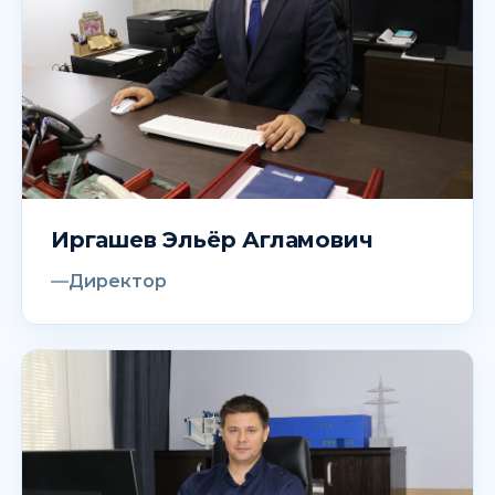
Иргашев Эльёр Агламович
Директор