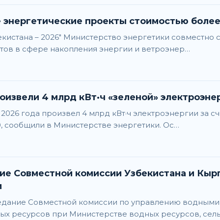
е энергетические проекты стоимостью боле
екистана – 2026" Министерство энергетики совместно 
тов в сфере накопления энергии и ветроэнер…
роизвели 4 млрд кВт·ч «зеленой» электроэне
 2026 года произвел 4 млрд кВт·ч электроэнергии за с
00, сообщили в Министерстве энергетики. Ос…
миссии Узбекистана и Кыргызской Республики по вопросам
и
аседание Совместной комиссии по управлению водным
ых ресурсов при Министерстве водных ресурсов, сель