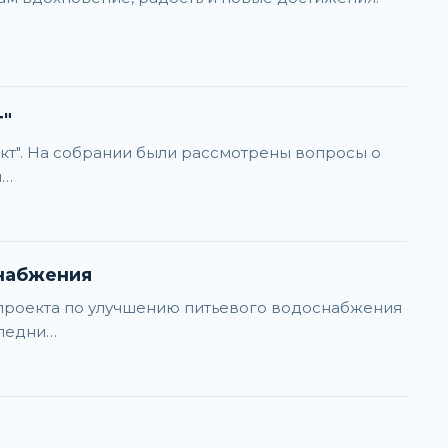
т"
кт". На собрании были рассмотрены вопросы о
и…
снабжения
 проекта по улучшению питьевого водоснабжения
следни…