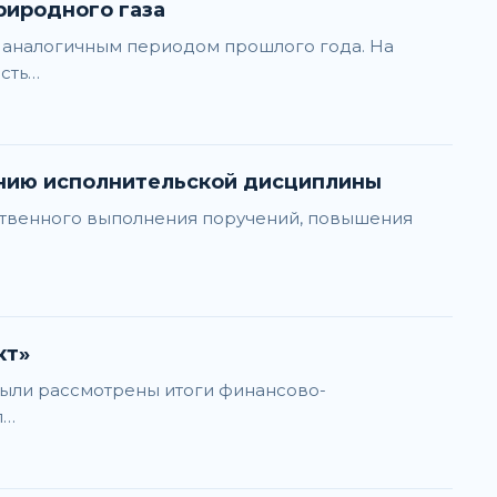
риродного газа
с аналогичным периодом прошлого года. На
сть…
анию исполнительской дисциплины
ственного выполнения поручений, повышения
кт»
были рассмотрены итоги финансово-
п…