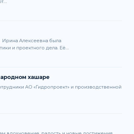
от…
, Ирина Алексеевна была
ки и проектного дела. Её…
народном хашаре
сотрудники АО «Гидропроект» и производственной
ам вдохновение, радость и новые достижения.