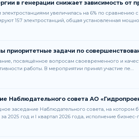
ргии в генерации снижает зависимость от п
и электростанциями увеличилась на 6% по сравнению 
руют 157 электростанций, общая установленная мощно
ны приоритетные задачи по совершенствов
щание, посвящённое вопросам своевременного и каче
тивности работы. В мероприятии принял участие пе…
ие Наблюдательного совета АО «Гидропрое
дное заседание Наблюдательного совета, на котором 
а 2025 год и I квартал 2026 года, исполнение бизнес-