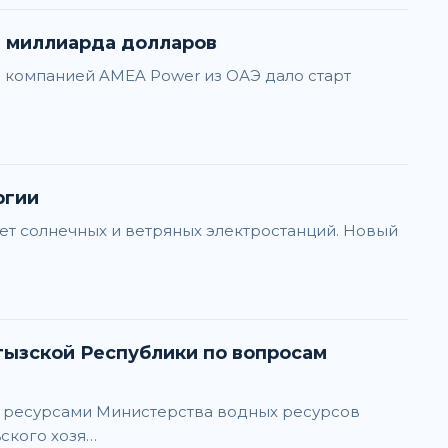
е миллиарда долларов
с компанией AMEA Power из ОАЭ дало старт
ргии
чет солнечных и ветряных электростанций. Новый
и ресурсами Министерства водных ресурсов
ского хозя…