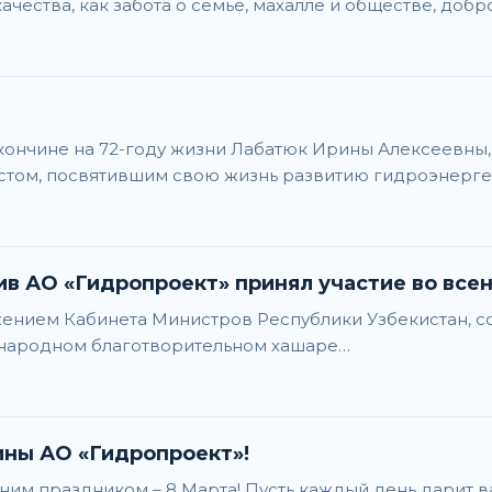
ества, как забота о семье, махалле и обществе, добр
кончине на 72-году жизни Лабатюк Ирины Алексеевны
ом, посвятившим свою жизнь развитию гидроэнергети
ив АО «Гидропроект» принял участие во все
ряжением Кабинета Министров Республики Узбекистан, 
сенародном благотворительном хашаре…
ны АО «Гидропроект»!
им праздником – 8 Марта! Пусть каждый день дарит в