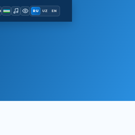
ы
RU
UZ
EN