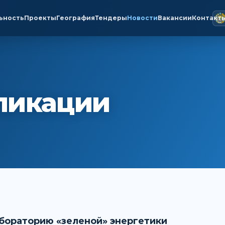
ьность
Проекты
География
Тендеры
Новости
Вакансии
Контакт
ликации
абораторию «зеленой» энергетики