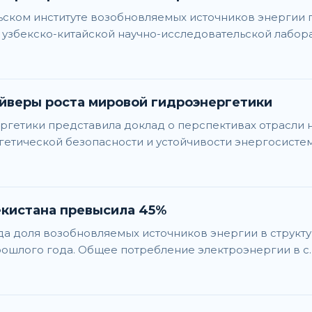
ском институте возобновляемых источников энергии 
 узбекско-китайской научно-исследовательской лабор
айверы роста мировой гидроэнергетики
етики представила доклад о перспективах отрасли на
етической безопасности и устойчивости энергосистем
екистана превысила 45%
ода доля возобновляемых источников энергии в структ
рошлого года. Общее потребление электроэнергии в с