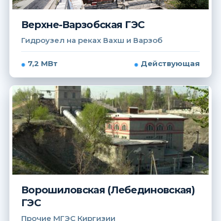
Верхне-Варзобская ГЭС
Гидроузел на реках Вахш и Варзоб
7,2 МВт
Действующая
Ворошиловская (Лебединовская)
ГЭС
Прочие МГЭС Киргизии