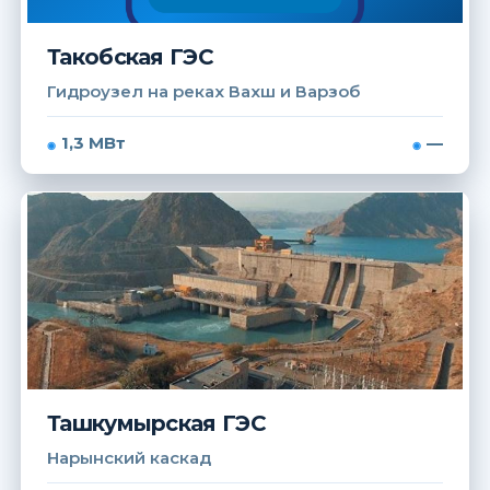
Такобская ГЭС
Гидроузел на реках Вахш и Варзоб
1,3 МВт
—
Ташкумырская ГЭС
Нарынский каскад