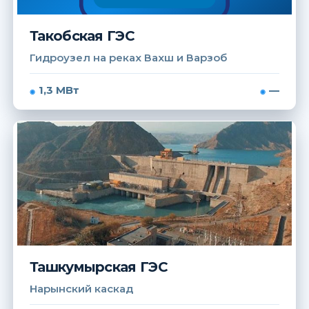
Такобская ГЭС
Гидроузел на реках Вахш и Варзоб
1,3 МВт
—
Ташкумырская ГЭС
Нарынский каскад