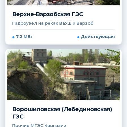
Верхне-Варзобская ГЭС
Гидроузел на реках Вахш и Варзоб
7,2 МВт
Действующая
Ворошиловская (Лебединовская)
ГЭС
Прочие МГЭС Киргизии