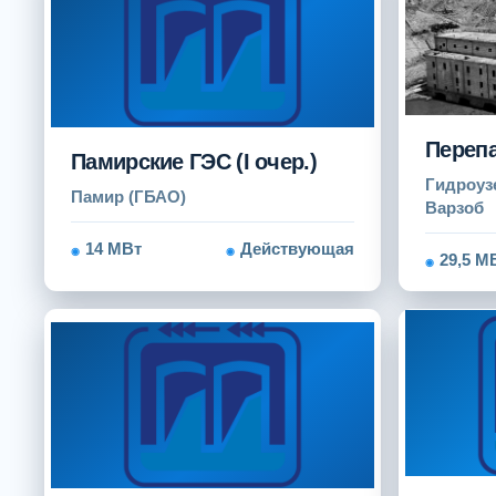
Переп
Памирские ГЭС (I очер.)
Гидроуз
Памир (ГБАО)
Варзоб
14 МВт
Действующая
29,5 М