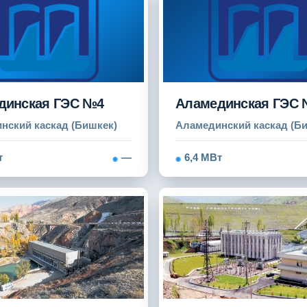
динская ГЭС №4
Аламединская ГЭС
нский каскад (Бишкек)
Аламединский каскад (Б
т
—
6,4 МВт