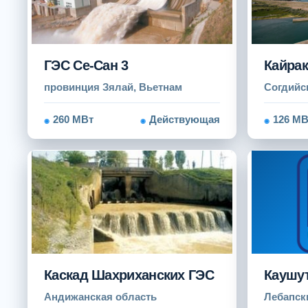
ГЭС Се-Сан 3
Кайрак
провинция Зялай, Вьетнам
Согдийс
260 МВт
Действующая
126 МВ
Каскад Шахриханских ГЭС
Каушу
Андижанская область
Лебапск