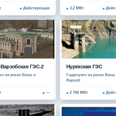
т
Действующая
3,2 МВт
Дейс
Варзобская ГЭС-2
Нурекская ГЭС
ел на реках Вахш и
Гидроузел на реках Вахш
Варзоб
т
—
2 700 МВт
Дейс