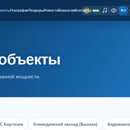
оекты
География
Тендеры
Новости
Вакансии
Контакты
RU
 объекты
ованной мощности.
С Киргизии
Аламединский каскад (Бишкек)
Андижанск