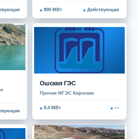
твующая
800 МВт
Действующая
Ошская ГЭС
 и
Прочие МГЭС Киргизии
0,4 МВт
—
твующая