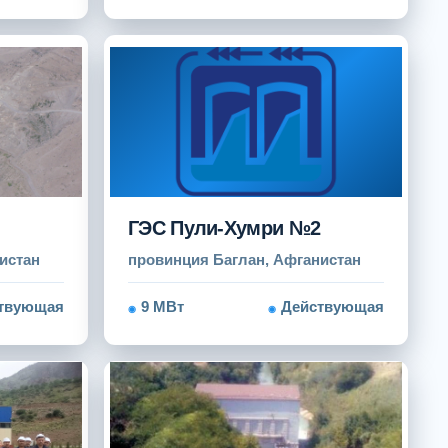
ГЭС Пули-Хумри №2
истан
провинция Баглан, Афганистан
твующая
9 МВт
Действующая