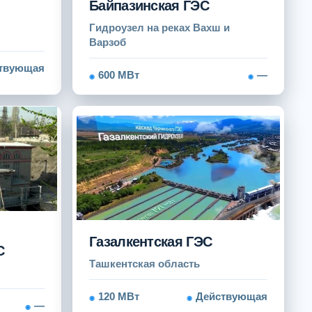
Байпазинская ГЭС
Гидроузел на реках Вахш и
Варзоб
твующая
600 МВт
—
Газалкентская ГЭС
С
Ташкентская область
120 МВт
Действующая
—