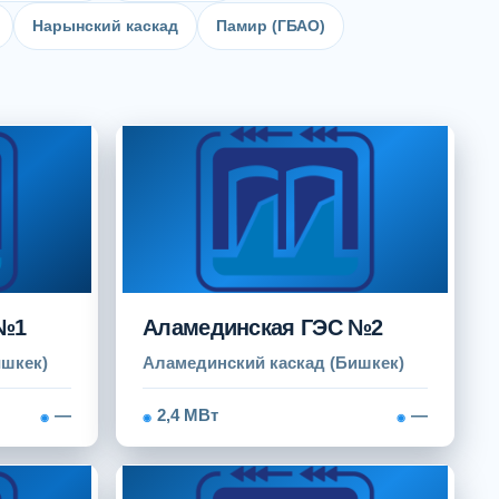
Нарынский каскад
Памир (ГБАО)
 №1
Аламединская ГЭС №2
ишкек)
Аламединский каскад (Бишкек)
—
2,4 МВт
—