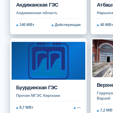
Андижанская ГЭС
Атбаш
Андижанская область
Нарынск
140 МВт
Действующая
40 МВт
Верхне
Буурдинская ГЭС
Гидроуз
Прочие МГЭС Киргизии
Варзоб
8,7 МВт
—
7,2 МВ