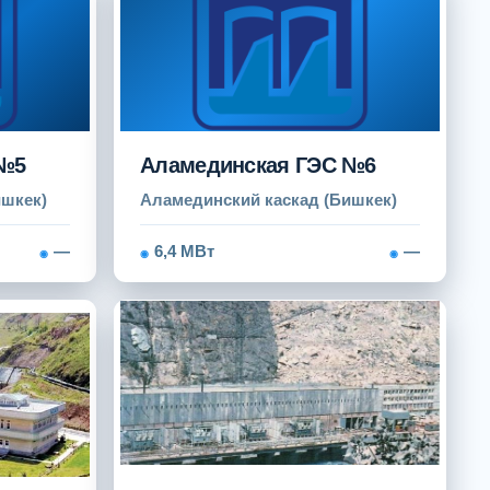
 №5
Аламединская ГЭС №6
ишкек)
Аламединский каскад (Бишкек)
—
6,4 МВт
—