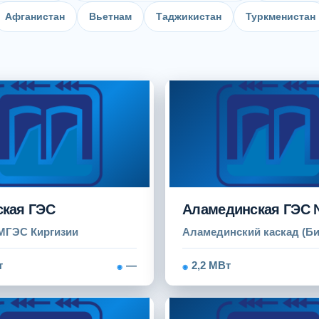
Афганистан
Вьетнам
Таджикистан
Туркменистан
ская ГЭС
Аламединская ГЭС
МГЭС Киргизии
Аламединский каскад (Б
т
—
2,2 МВт