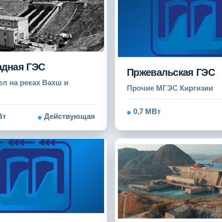
адная ГЭС
Пржевальская ГЭС
ел на реках Вахш и
Прочие МГЭС Киргизии
0,7 МВт
Вт
Действующая