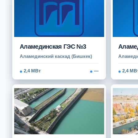
Аламединская ГЭС №3
Аламе
Аламединский каскад (Бишкек)
Аламеди
2,4 МВт
—
2,4 МВ