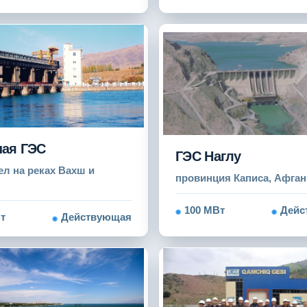
ная ГЭС
ГЭС Наглу
ел на реках Вахш и
провинция Каписа, Афган
100 МВт
Дейс
т
Действующая