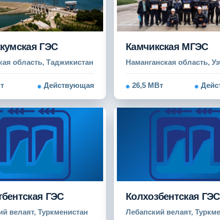
кумская ГЭС
Камчикская МГЭС
кая область, Таджикистан
Наманганская область, Уз
т
Действующая
26,5 МВт
Дейс
тбентская ГЭС
Колхозбентская ГЭС
ий велаят, Туркменистан
Лебапский велаят, Туркм