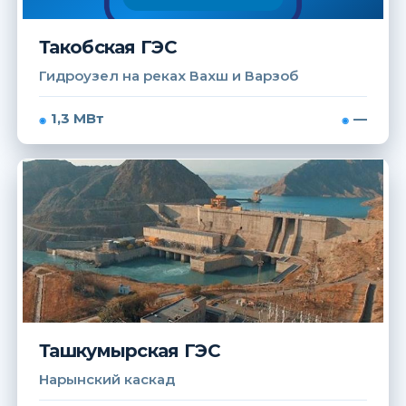
Такобская ГЭС
Гидроузел на реках Вахш и Варзоб
1,3 МВт
—
Ташкумырская ГЭС
Нарынский каскад