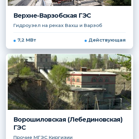
Верхне-Варзобская ГЭС
Гидроузел на реках Вахш и Варзоб
7,2 МВт
Действующая
Ворошиловская (Лебединовская)
ГЭС
Прочие МГЭС Киргизии