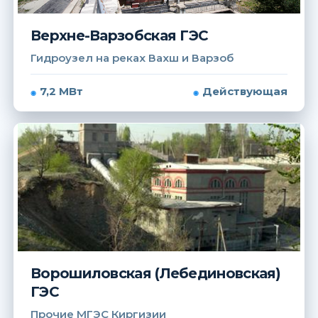
Верхне-Варзобская ГЭС
Гидроузел на реках Вахш и Варзоб
7,2 МВт
Действующая
Ворошиловская (Лебединовская)
ГЭС
Прочие МГЭС Киргизии