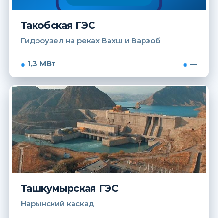
Такобская ГЭС
Гидроузел на реках Вахш и Варзоб
1,3 МВт
—
Ташкумырская ГЭС
Нарынский каскад