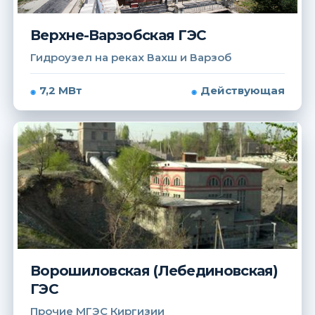
Верхне-Варзобская ГЭС
Гидроузел на реках Вахш и Варзоб
7,2 МВт
Действующая
Ворошиловская (Лебединовская)
ГЭС
Прочие МГЭС Киргизии