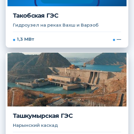
Такобская ГЭС
Гидроузел на реках Вахш и Варзоб
1,3 МВт
—
Ташкумырская ГЭС
Нарынский каскад