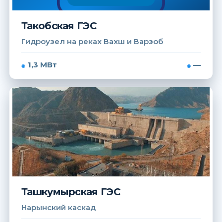
Такобская ГЭС
Гидроузел на реках Вахш и Варзоб
1,3 МВт
—
Ташкумырская ГЭС
Нарынский каскад