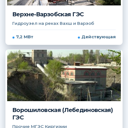
Верхне-Варзобская ГЭС
Гидроузел на реках Вахш и Варзоб
7,2 МВт
Действующая
Ворошиловская (Лебединовская)
ГЭС
Прочие МГЭС Киргизии