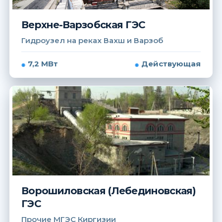
Верхне-Варзобская ГЭС
Гидроузел на реках Вахш и Варзоб
7,2 МВт
Действующая
Ворошиловская (Лебединовская)
ГЭС
Прочие МГЭС Киргизии