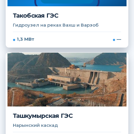
Такобская ГЭС
Гидроузел на реках Вахш и Варзоб
1,3 МВт
—
Ташкумырская ГЭС
Нарынский каскад