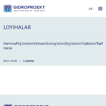
oz
LOYIHALAR
Hamma
Afg'oniston
Vetnam
Qozog'iston
Qirg'iziston
Tojikiston
Turkm
narsa
Bosh sahifa
Loyihalar