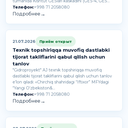
tumanida Kishtut GESlari kaskadini (GES-4, GES…
Телефон:
+998 71 2058080
→
Подробнее
21.07.2026
Приём открыт
Texnik topshiriqqa muvofiq dastlabki
tijorat takliflarini qabul qilish uchun
tanlov
"Gidroproyekt" AJ texnik topshiriqqa muvofiq
dastlabki tijorat takliflarini qabul qilish uchun tanlov
e’lon qiladi: «Chirchiq shahridagi “Iftixor” MFYdagi
“Yangi O‘zbekiston&…
Телефон:
+998 71 2058080
→
Подробнее