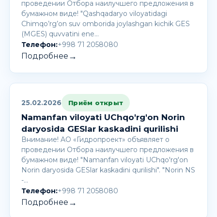
проведении Отбора наилучшего предложения в
бумажном виде! "Qashqadaryo viloyatidagi
Chimqo’rg’on suv omborida joylashgan kichik GES
(MGES) quvvatini ene…
Телефон:
+998 71 2058080
→
Подробнее
25.02.2026
Приём открыт
Namanfan viloyati UChqo'rg'on Norin
daryosida GESlar kaskadini qurilishi
Внимание! AО «Гидропроект» объявляет о
проведении Отбора наилучшего предложения в
бумажном виде! "Namanfan viloyati UChqo'rg'on
Norin daryosida GESlar kaskadini qurilishi". "Norin NS
-…
Телефон:
+998 71 2058080
→
Подробнее