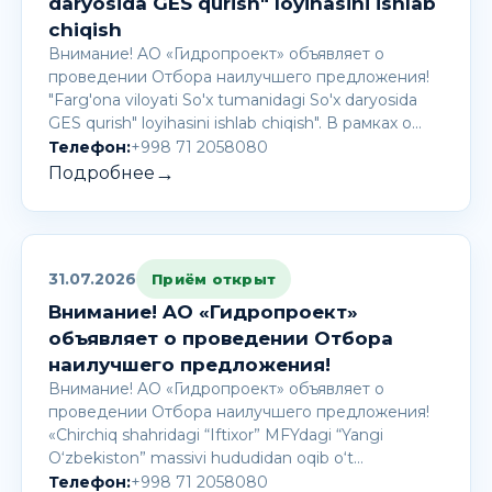
daryosida GES qurish" loyihasini ishlab
chiqish
Внимание! AО «Гидропроект» объявляет о
проведении Отбора наилучшего предложения!
"Farg'ona viloyati So'x tumanidagi So'x daryosida
GES qurish" loyihasini ishlab chiqish". В рамках о…
Телефон:
+998 71 2058080
→
Подробнее
31.07.2026
Приём открыт
Внимание! AО «Гидропроект»
объявляет о проведении Отбора
наилучшего предложения!
Внимание! AО «Гидропроект» объявляет о
проведении Отбора наилучшего предложения!
«Chirchiq shahridagi “Iftixor” MFYdagi “Yangi
O‘zbekiston” massivi hududidan oqib o‘t…
Телефон:
+998 71 2058080