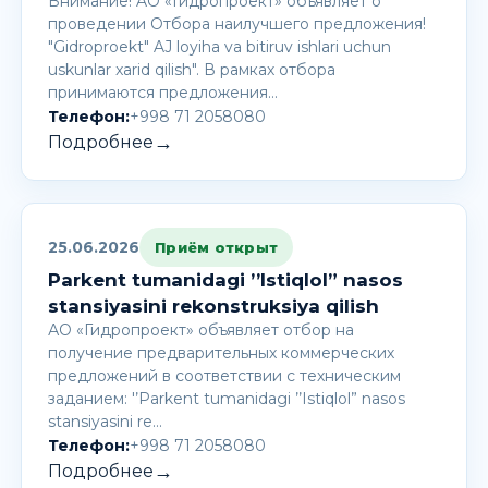
Внимание! AО «Гидропроект» объявляет о
проведении Отбора наилучшего предложения!
"Gidroproekt" AJ loyiha va bitiruv ishlari uchun
uskunlar xarid qilish". В рамках отбора
принимаются предложения…
Телефон:
+998 71 2058080
→
Подробнее
25.06.2026
Приём открыт
Parkent tumanidagi ’’Istiqlol” nasos
stansiyasini rekonstruksiya qilish
АО «Гидропроект» объявляет отбор на
получение предварительных коммерческих
предложений в соответствии с техническим
заданием: '’Parkent tumanidagi ’’Istiqlol” nasos
stansiyasini re…
Телефон:
+998 71 2058080
→
Подробнее