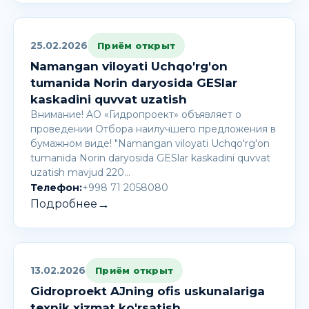
25.02.2026
Приём открыт
Namangan viloyati Uchqo'rg'on
tumanida Norin daryosida GESlar
kaskadini quvvat uzatish
Внимание! AО «Гидропроект» объявляет о
проведении Отбора наилучшего предложения в
бумажном виде! "Namangan viloyati Uchqo'rg'on
tumanida Norin daryosida GESlar kaskadini quvvat
uzatish mavjud 220…
Телефон:
+998 71 2058080
→
Подробнее
13.02.2026
Приём открыт
Gidroproekt AJning ofis uskunalariga
texnik xizmat ko'rsatish