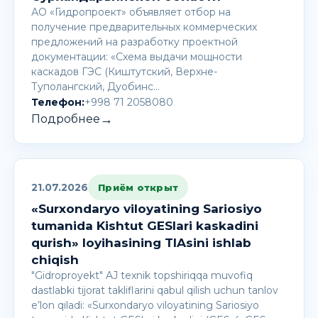
АО «Гидропроект» объявляет отбор на
получение предварительных коммерческих
предложений на разработку проектной
документации: «Схема выдачи мощности
каскадов ГЭС (Киштутский, Верхне-
Туполангский, Дуобинс…
Телефон:
+998 71 2058080
→
Подробнее
21.07.2026
Приём открыт
«Surxondaryo viloyatining Sariosiyo
tumanida Kishtut GESlari kaskadini
qurish» loyihasining TIAsini ishlab
chiqish
"Gidroproyekt" AJ texnik topshiriqqa muvofiq
dastlabki tijorat takliflarini qabul qilish uchun tanlov
e’lon qiladi: «Surxondaryo viloyatining Sariosiyo