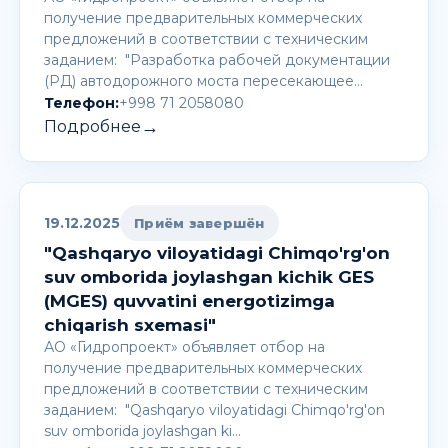
получение предварительных коммерческих
предложений в соответствии с техническим
заданием: "Разработка рабочей документации
(РД) автодорожного моста пересекающее…
Телефон:
+998 71 2058080
→
Подробнее
19.12.2025
Приём завершён
"Qashqaryo viloyatidagi Chimqo'rg'on
suv omborida joylashgan kichik GES
(MGES) quvvatini energotizimga
chiqarish sxemasi"
АО «Гидропроект» объявляет отбор на
получение предварительных коммерческих
предложений в соответствии с техническим
заданием: "Qashqaryo viloyatidagi Chimqo'rg'on
suv omborida joylashgan ki…