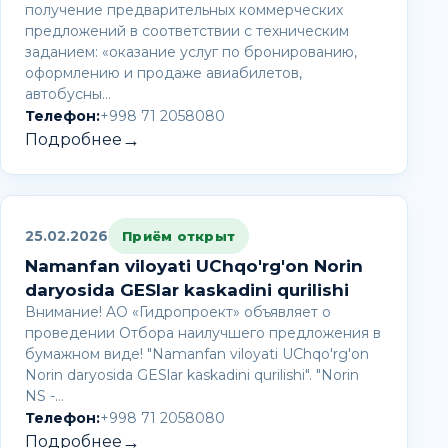
получение предварительных коммерческих
предложений в соответствии с техническим
заданием: «оказание услуг по бронированию,
оформлению и продаже авиабилетов,
автобусны…
Телефон:
+998 71 2058080
→
Подробнее
25.02.2026
Приём открыт
Namanfan viloyati UChqo'rg'on Norin
daryosida GESlar kaskadini qurilishi
Внимание! AО «Гидропроект» объявляет о
проведении Отбора наилучшего предложения в
бумажном виде! "Namanfan viloyati UChqo'rg'on
Norin daryosida GESlar kaskadini qurilishi". "Norin
NS -…
Телефон:
+998 71 2058080
→
Подробнее