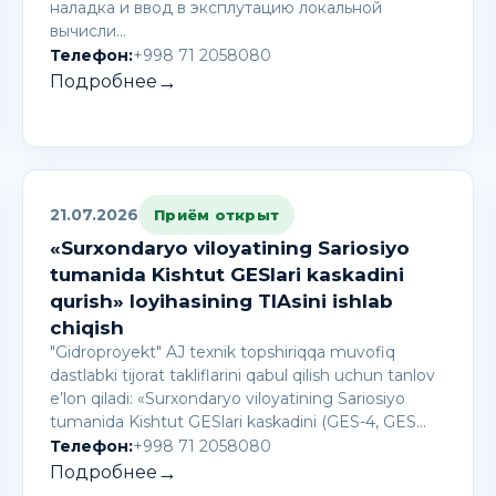
наладка и ввод в эксплутацию локальной
вычисли…
Телефон:
+998 71 2058080
→
Подробнее
21.07.2026
Приём открыт
«Surxondaryo viloyatining Sariosiyo
tumanida Kishtut GESlari kaskadini
qurish» loyihasining TIAsini ishlab
chiqish
"Gidroproyekt" AJ texnik topshiriqqa muvofiq
dastlabki tijorat takliflarini qabul qilish uchun tanlov
e’lon qiladi: «Surxondaryo viloyatining Sariosiyo
tumanida Kishtut GESlari kaskadini (GES-4, GES…
Телефон:
+998 71 2058080
→
Подробнее