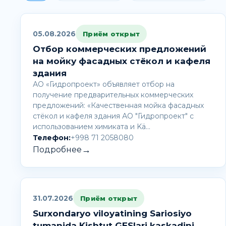
05.08.2026
Приём открыт
Отбор коммерческих предложений
на мойку фасадных стёкол и кафеля
здания
АО «Гидропроект» объявляет отбор на
получение предварительных коммерческих
предложений: «Качественная мойка фасадных
стёкол и кафеля здания АО "Гидропроект" с
использованием химиката и Kä…
Телефон:
+998 71 2058080
→
Подробнее
31.07.2026
Приём открыт
Surxondaryo viloyatining Sariosiyo
tumanida Kishtut GESlari kaskadini