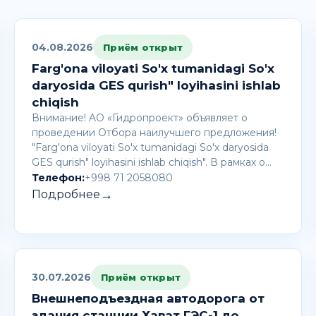
04.08.2026
Приём открыт
Farg'ona viloyati So'x tumanidagi So'x
daryosida GES qurish" loyihasini ishlab
chiqish
Внимание! AО «Гидропроект» объявляет о
проведении Отбора наилучшего предложения!
"Farg'ona viloyati So'x tumanidagi So'x daryosida
GES qurish" loyihasini ishlab chiqish". В рамках о…
Телефон:
+998 71 2058080
→
Подробнее
30.07.2026
Приём открыт
Внешнеподъездная автодорога от
здания станции Хават ГЭС-1 до