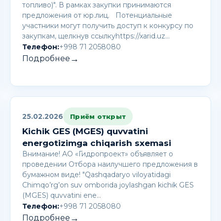
топливо)". В рамках закупки принимаются
предложения от юр.лиц. Потенциальные
участники могут получить доступ к конкурсу по
закупкам, щелкнув ссылкуhttps://xarid.uz…
Телефон:
+998 71 2058080
→
Подробнее
25.02.2026
Приём открыт
Kichik GES (MGES) quvvatini
energotizimga chiqarish sxemasi
Внимание! AО «Гидропроект» объявляет о
проведении Отбора наилучшего предложения в
бумажном виде! "Qashqadaryo viloyatidagi
Chimqo’rg’on suv omborida joylashgan kichik GES
(MGES) quvvatini ene…
Телефон:
+998 71 2058080
→
Подробнее