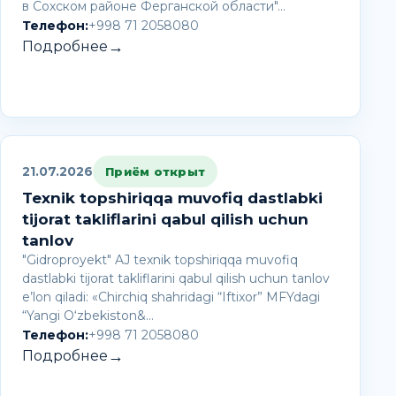
в Сохском районе Ферганской области"…
Телефон:
+998 71 2058080
→
Подробнее
21.07.2026
Приём открыт
Texnik topshiriqqa muvofiq dastlabki
tijorat takliflarini qabul qilish uchun
tanlov
"Gidroproyekt" AJ texnik topshiriqqa muvofiq
dastlabki tijorat takliflarini qabul qilish uchun tanlov
e’lon qiladi: «Chirchiq shahridagi “Iftixor” MFYdagi
“Yangi O‘zbekiston&…
Телефон:
+998 71 2058080
→
Подробнее