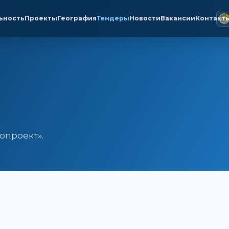
ьность
Проекты
География
Тендеры
Новости
Вакансии
Контакт
опроект».