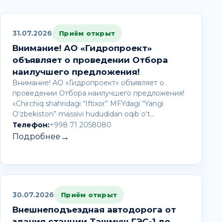
31.07.2026
Приём открыт
Внимание! AО «Гидропроект»
объявляет о проведении Отбора
наилучшего предложения!
Внимание! AО «Гидропроект» объявляет о
проведении Отбора наилучшего предложения!
«Chirchiq shahridagi “Iftixor” MFYdagi “Yangi
O‘zbekiston” massivi hududidan oqib o‘t…
Телефон:
+998 71 2058080
→
Подробнее
30.07.2026
Приём открыт
Внешнеподъездная автодорога от
здания станции Ташмуш ГЭС-1 до