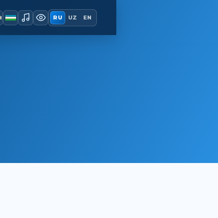
ы
RU
UZ
EN