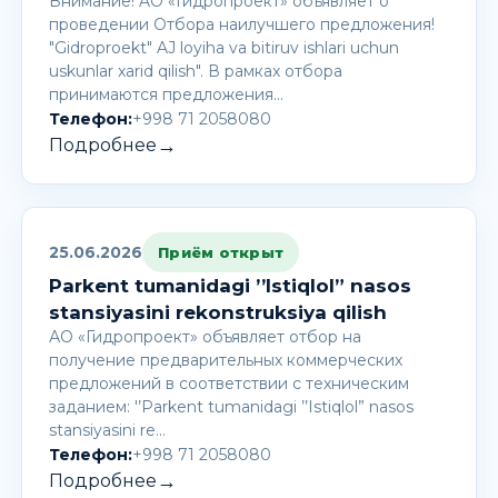
Внимание! AО «Гидропроект» объявляет о
проведении Отбора наилучшего предложения!
"Gidroproekt" AJ loyiha va bitiruv ishlari uchun
uskunlar xarid qilish". В рамках отбора
принимаются предложения…
Телефон:
+998 71 2058080
→
Подробнее
25.06.2026
Приём открыт
Parkent tumanidagi ’’Istiqlol” nasos
stansiyasini rekonstruksiya qilish
АО «Гидропроект» объявляет отбор на
получение предварительных коммерческих
предложений в соответствии с техническим
заданием: '’Parkent tumanidagi ’’Istiqlol” nasos
stansiyasini re…
Телефон:
+998 71 2058080
→
Подробнее