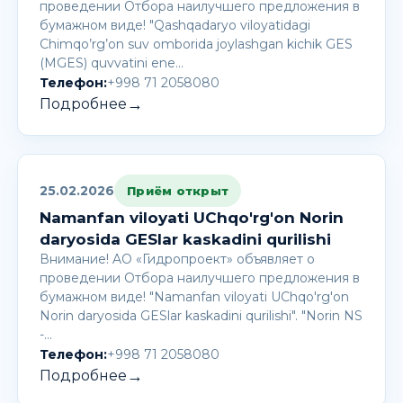
проведении Отбора наилучшего предложения в
бумажном виде! "Qashqadaryo viloyatidagi
Chimqo’rg’on suv omborida joylashgan kichik GES
(MGES) quvvatini ene…
Телефон:
+998 71 2058080
→
Подробнее
25.02.2026
Приём открыт
Namanfan viloyati UChqo'rg'on Norin
daryosida GESlar kaskadini qurilishi
Внимание! AО «Гидропроект» объявляет о
проведении Отбора наилучшего предложения в
бумажном виде! "Namanfan viloyati UChqo'rg'on
Norin daryosida GESlar kaskadini qurilishi". "Norin NS
-…
Телефон:
+998 71 2058080
→
Подробнее