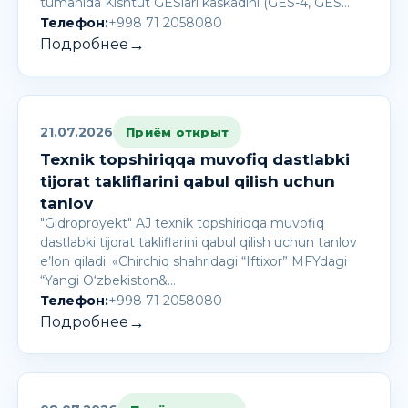
tumanida Kishtut GESlari kaskadini (GES-4, GES…
Телефон:
+998 71 2058080
→
Подробнее
21.07.2026
Приём открыт
Texnik topshiriqqa muvofiq dastlabki
tijorat takliflarini qabul qilish uchun
tanlov
"Gidroproyekt" AJ texnik topshiriqqa muvofiq
dastlabki tijorat takliflarini qabul qilish uchun tanlov
e’lon qiladi: «Chirchiq shahridagi “Iftixor” MFYdagi
“Yangi O‘zbekiston&…
Телефон:
+998 71 2058080
→
Подробнее