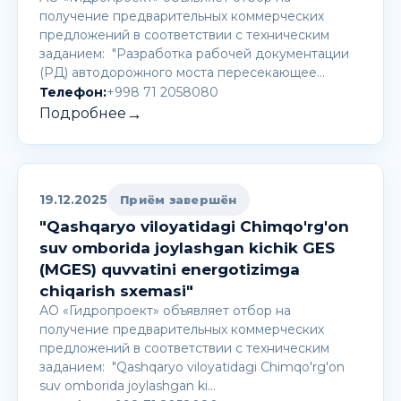
получение предварительных коммерческих
предложений в соответствии с техническим
заданием: "Разработка рабочей документации
(РД) автодорожного моста пересекающее…
Телефон:
+998 71 2058080
→
Подробнее
19.12.2025
Приём завершён
"Qashqaryo viloyatidagi Chimqo'rg'on
suv omborida joylashgan kichik GES
(MGES) quvvatini energotizimga
chiqarish sxemasi"
АО «Гидропроект» объявляет отбор на
получение предварительных коммерческих
предложений в соответствии с техническим
заданием: "Qashqaryo viloyatidagi Chimqo'rg'on
suv omborida joylashgan ki…