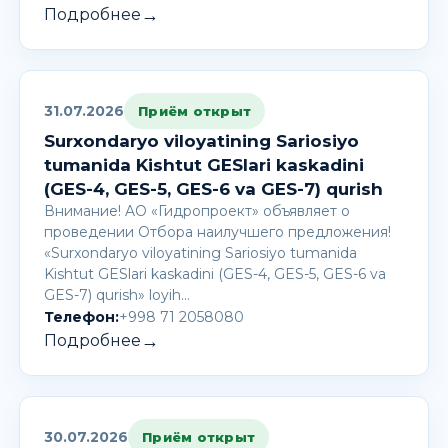
→
Подробнее
31.07.2026
Приём открыт
Surxondaryo viloyatining Sariosiyo
tumanida Kishtut GESlari kaskadini
(GES-4, GES-5, GES-6 va GES-7) qurish
Внимание! AО «Гидропроект» объявляет о
проведении Отбора наилучшего предложения!
«Surxondaryo viloyatining Sariosiyo tumanida
Kishtut GESlari kaskadini (GES-4, GES-5, GES-6 va
GES-7) qurish» loyih…
Телефон:
+998 71 2058080
→
Подробнее
30.07.2026
Приём открыт