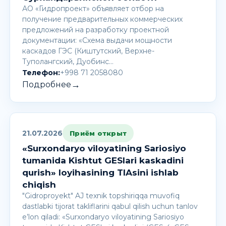
АО «Гидропроект» объявляет отбор на
получение предварительных коммерческих
предложений на разработку проектной
документации: «Схема выдачи мощности
каскадов ГЭС (Киштутский, Верхне-
Туполангский, Дуобинс…
Телефон:
+998 71 2058080
→
Подробнее
21.07.2026
Приём открыт
«Surxondaryo viloyatining Sariosiyo
tumanida Kishtut GESlari kaskadini
qurish» loyihasining TIAsini ishlab
chiqish
"Gidroproyekt" AJ texnik topshiriqqa muvofiq
dastlabki tijorat takliflarini qabul qilish uchun tanlov
e’lon qiladi: «Surxondaryo viloyatining Sariosiyo