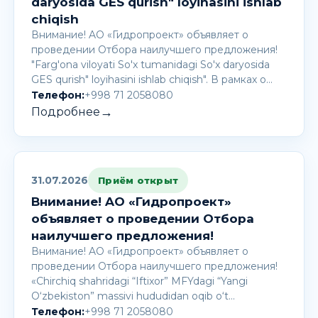
daryosida GES qurish" loyihasini ishlab
chiqish
Внимание! AО «Гидропроект» объявляет о
проведении Отбора наилучшего предложения!
"Farg'ona viloyati So'x tumanidagi So'x daryosida
GES qurish" loyihasini ishlab chiqish". В рамках о…
Телефон:
+998 71 2058080
→
Подробнее
31.07.2026
Приём открыт
Внимание! AО «Гидропроект»
объявляет о проведении Отбора
наилучшего предложения!
Внимание! AО «Гидропроект» объявляет о
проведении Отбора наилучшего предложения!
«Chirchiq shahridagi “Iftixor” MFYdagi “Yangi
O‘zbekiston” massivi hududidan oqib o‘t…
Телефон:
+998 71 2058080