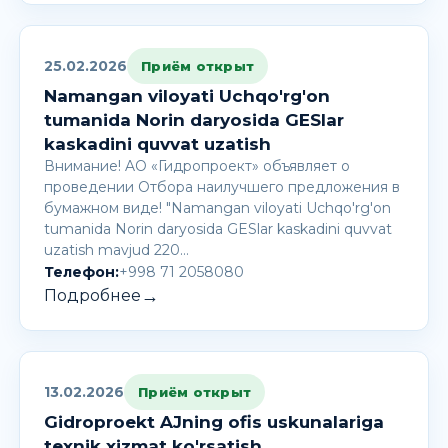
25.02.2026
Приём открыт
Namangan viloyati Uchqo'rg'on
tumanida Norin daryosida GESlar
kaskadini quvvat uzatish
Внимание! AО «Гидропроект» объявляет о
проведении Отбора наилучшего предложения в
бумажном виде! "Namangan viloyati Uchqo'rg'on
tumanida Norin daryosida GESlar kaskadini quvvat
uzatish mavjud 220…
Телефон:
+998 71 2058080
→
Подробнее
13.02.2026
Приём открыт
Gidroproekt AJning ofis uskunalariga
texnik xizmat ko'rsatish