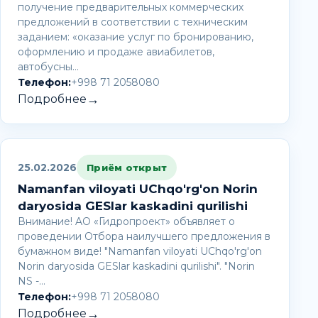
получение предварительных коммерческих
предложений в соответствии с техническим
заданием: «оказание услуг по бронированию,
оформлению и продаже авиабилетов,
автобусны…
Телефон:
+998 71 2058080
→
Подробнее
25.02.2026
Приём открыт
Namanfan viloyati UChqo'rg'on Norin
daryosida GESlar kaskadini qurilishi
Внимание! AО «Гидропроект» объявляет о
проведении Отбора наилучшего предложения в
бумажном виде! "Namanfan viloyati UChqo'rg'on
Norin daryosida GESlar kaskadini qurilishi". "Norin
NS -…
Телефон:
+998 71 2058080
→
Подробнее