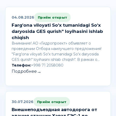
04.08.2026
Приём открыт
Farg'ona viloyati So'x tumanidagi So'x
daryosida GES qurish" loyihasini ishlab
chiqish
Внимание! AО «Гидропроект» объявляет о
проведении Отбора наилучшего предложения!
"Farg'ona viloyati So'x tumanidagi So'x daryosida
GES qurish" loyihasini ishlab chiqish". В рамках о…
Телефон:
+998 71 2058080
→
Подробнее
30.07.2026
Приём открыт
Внешнеподъездная автодорога от
здания станции Хават ГЭС-1 до