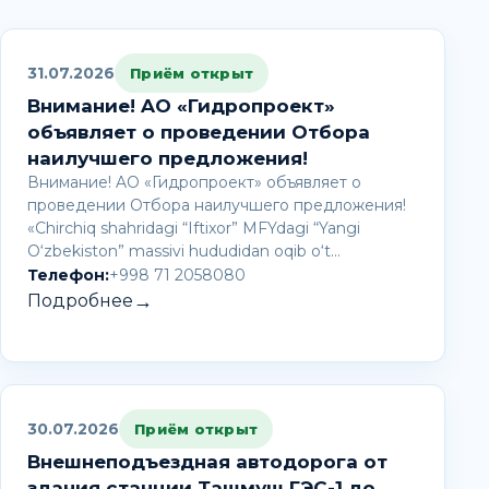
31.07.2026
Приём открыт
Внимание! AО «Гидропроект»
объявляет о проведении Отбора
наилучшего предложения!
Внимание! AО «Гидропроект» объявляет о
проведении Отбора наилучшего предложения!
«Chirchiq shahridagi “Iftixor” MFYdagi “Yangi
O‘zbekiston” massivi hududidan oqib o‘t…
Телефон:
+998 71 2058080
→
Подробнее
30.07.2026
Приём открыт
Внешнеподъездная автодорога от
здания станции Ташмуш ГЭС-1 до