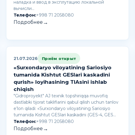
наладка и ввод в эксплутацию локальной
вычисли…
Телефон:
+998 71 2058080
→
Подробнее
21.07.2026
Приём открыт
«Surxondaryo viloyatining Sariosiyo
tumanida Kishtut GESlari kaskadini
qurish» loyihasining TIAsini ishlab
chiqish
"Gidroproyekt" AJ texnik topshiriqqa muvofiq
dastlabki tijorat takliflarini qabul qilish uchun tanlov
e’lon qiladi: «Surxondaryo viloyatining Sariosiyo
tumanida Kishtut GESlari kaskadini (GES-4, GES…
Телефон:
+998 71 2058080
→
Подробнее