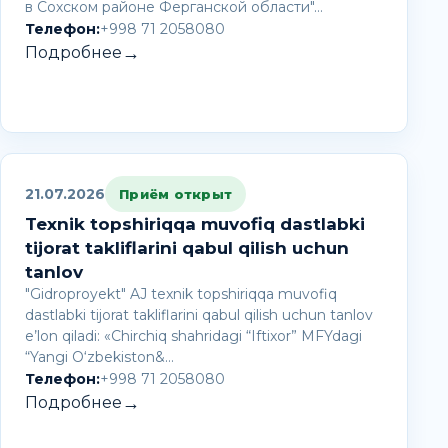
в Сохском районе Ферганской области"…
Телефон:
+998 71 2058080
→
Подробнее
21.07.2026
Приём открыт
Texnik topshiriqqa muvofiq dastlabki
tijorat takliflarini qabul qilish uchun
tanlov
"Gidroproyekt" AJ texnik topshiriqqa muvofiq
dastlabki tijorat takliflarini qabul qilish uchun tanlov
e’lon qiladi: «Chirchiq shahridagi “Iftixor” MFYdagi
“Yangi O‘zbekiston&…
Телефон:
+998 71 2058080
→
Подробнее