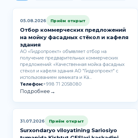
05.08.2026
Приём открыт
Отбор коммерческих предложений
на мойку фасадных стёкол и кафеля
здания
АО «Гидропроект» объявляет отбор на
получение предварительных коммерческих
предложений: «Качественная мойка фасадных
стёкол и кафеля здания АО "Гидропроект" с
использованием химиката и Kä…
Телефон:
+998 71 2058080
→
Подробнее
31.07.2026
Приём открыт
Surxondaryo viloyatining Sariosiyo
tumanida Kishtut GESlari kaskadini