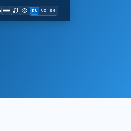
ы
RU
UZ
EN