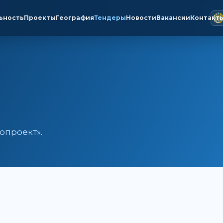
ьность
Проекты
География
Тендеры
Новости
Вакансии
Контакт
опроект».