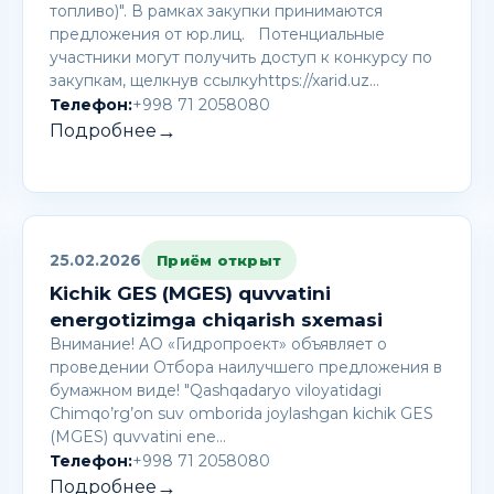
топливо)". В рамках закупки принимаются
предложения от юр.лиц. Потенциальные
участники могут получить доступ к конкурсу по
закупкам, щелкнув ссылкуhttps://xarid.uz…
Телефон:
+998 71 2058080
→
Подробнее
25.02.2026
Приём открыт
Kichik GES (MGES) quvvatini
energotizimga chiqarish sxemasi
Внимание! AО «Гидропроект» объявляет о
проведении Отбора наилучшего предложения в
бумажном виде! "Qashqadaryo viloyatidagi
Chimqo’rg’on suv omborida joylashgan kichik GES
(MGES) quvvatini ene…
Телефон:
+998 71 2058080
→
Подробнее