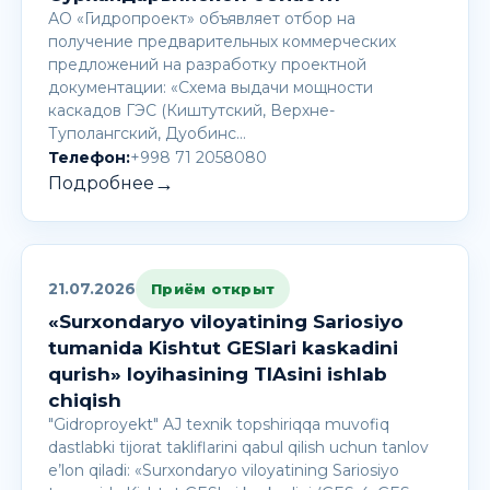
АО «Гидропроект» объявляет отбор на
получение предварительных коммерческих
предложений на разработку проектной
документации: «Схема выдачи мощности
каскадов ГЭС (Киштутский, Верхне-
Туполангский, Дуобинс…
Телефон:
+998 71 2058080
→
Подробнее
21.07.2026
Приём открыт
«Surxondaryo viloyatining Sariosiyo
tumanida Kishtut GESlari kaskadini
qurish» loyihasining TIAsini ishlab
chiqish
"Gidroproyekt" AJ texnik topshiriqqa muvofiq
dastlabki tijorat takliflarini qabul qilish uchun tanlov
e’lon qiladi: «Surxondaryo viloyatining Sariosiyo