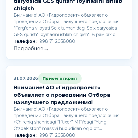
daryosida GES qurish" loyihasini ishlab
chiqish
Внимание! AО «Гидропроект» объявляет о
проведении Отбора наилучшего предложения!
"Farg'ona viloyati So'x tumanidagi So'x daryosida
GES qurish" loyihasini ishlab chiqish". В рамках о…
Телефон:
+998 71 2058080
→
Подробнее
31.07.2026
Приём открыт
Внимание! AО «Гидропроект»
объявляет о проведении Отбора
наилучшего предложения!
Внимание! AО «Гидропроект» объявляет о
проведении Отбора наилучшего предложения!
«Chirchiq shahridagi “Iftixor” MFYdagi “Yangi
O‘zbekiston” massivi hududidan oqib o‘t…
Телефон:
+998 71 2058080