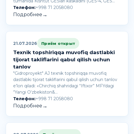
tumanida Kishtut GESlari kaskadini (GES-4, GES…
Телефон:
+998 71 2058080
→
Подробнее
21.07.2026
Приём открыт
Texnik topshiriqqa muvofiq dastlabki
tijorat takliflarini qabul qilish uchun
tanlov
"Gidroproyekt" AJ texnik topshiriqqa muvofiq
dastlabki tijorat takliflarini qabul qilish uchun tanlov
e’lon qiladi: «Chirchiq shahridagi “Iftixor” MFYdagi
“Yangi O‘zbekiston&…
Телефон:
+998 71 2058080
→
Подробнее