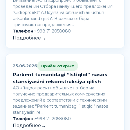
Внимание! AО «Гидропроект» объявляет о
проведении Отбора наилучшего предложения!
"Gidroproekt" AJ loyiha va bitiruv ishlari uchun
uskunlar xarid qilish". В рамках отбора
принимаются предложения…
Телефон:
+998 71 2058080
→
Подробнее
25.06.2026
Приём открыт
Parkent tumanidagi ’’Istiqlol” nasos
stansiyasini rekonstruksiya qilish
АО «Гидропроект» объявляет отбор на
получение предварительных коммерческих
предложений в соответствии с техническим
заданием: '’Parkent tumanidagi ’’Istiqlol” nasos
stansiyasini re…
Телефон:
+998 71 2058080
→
Подробнее