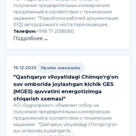
получение предварительных коммерческих
предложений в соответствии с техническим
заданием: "Разработка рабочей документации
(РД) автодорожного моста пересекающее…
Телефон:
+998 71 2058080
→
Подробнее
19.12.2025
Приём завершён
"Qashqaryo viloyatidagi Chimqo'rg'on
suv omborida joylashgan kichik GES
(MGES) quvvatini energotizimga
chiqarish sxemasi"
АО «Гидропроект» объявляет отбор на
получение предварительных коммерческих
предложений в соответствии с техническим
заданием: "Qashqaryo viloyatidagi Chimqo'rg'on
suv omborida joylashgan ki…