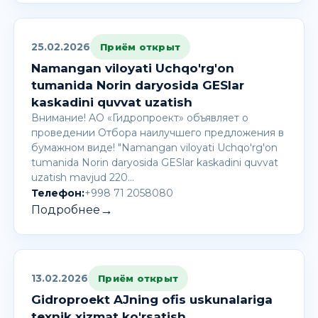
25.02.2026
Приём открыт
Namangan viloyati Uchqo'rg'on
tumanida Norin daryosida GESlar
kaskadini quvvat uzatish
Внимание! AО «Гидропроект» объявляет о
проведении Отбора наилучшего предложения в
бумажном виде! "Namangan viloyati Uchqo'rg'on
tumanida Norin daryosida GESlar kaskadini quvvat
uzatish mavjud 220…
Телефон:
+998 71 2058080
→
Подробнее
13.02.2026
Приём открыт
Gidroproekt AJning ofis uskunalariga
texnik xizmat ko'rsatish