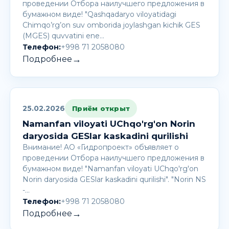
проведении Отбора наилучшего предложения в
бумажном виде! "Qashqadaryo viloyatidagi
Chimqo’rg’on suv omborida joylashgan kichik GES
(MGES) quvvatini ene…
Телефон:
+998 71 2058080
→
Подробнее
25.02.2026
Приём открыт
Namanfan viloyati UChqo'rg'on Norin
daryosida GESlar kaskadini qurilishi
Внимание! AО «Гидропроект» объявляет о
проведении Отбора наилучшего предложения в
бумажном виде! "Namanfan viloyati UChqo'rg'on
Norin daryosida GESlar kaskadini qurilishi". "Norin NS
-…
Телефон:
+998 71 2058080
→
Подробнее