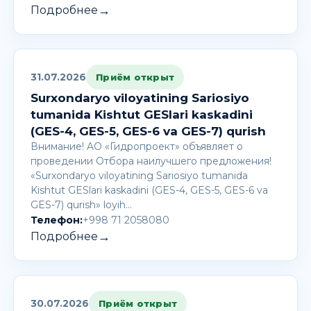
→
Подробнее
31.07.2026
Приём открыт
Surxondaryo viloyatining Sariosiyo
tumanida Kishtut GESlari kaskadini
(GES-4, GES-5, GES-6 va GES-7) qurish
Внимание! AО «Гидропроект» объявляет о
проведении Отбора наилучшего предложения!
«Surxondaryo viloyatining Sariosiyo tumanida
Kishtut GESlari kaskadini (GES-4, GES-5, GES-6 va
GES-7) qurish» loyih…
Телефон:
+998 71 2058080
→
Подробнее
30.07.2026
Приём открыт