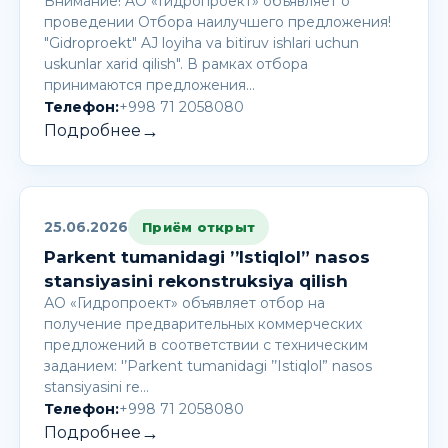
Внимание! AО «Гидропроект» объявляет о
проведении Отбора наилучшего предложения!
"Gidroproekt" AJ loyiha va bitiruv ishlari uchun
uskunlar xarid qilish". В рамках отбора
принимаются предложения…
Телефон:
+998 71 2058080
→
Подробнее
25.06.2026
Приём открыт
Parkent tumanidagi ’’Istiqlol” nasos
stansiyasini rekonstruksiya qilish
АО «Гидропроект» объявляет отбор на
получение предварительных коммерческих
предложений в соответствии с техническим
заданием: '’Parkent tumanidagi ’’Istiqlol” nasos
stansiyasini re…
Телефон:
+998 71 2058080
→
Подробнее