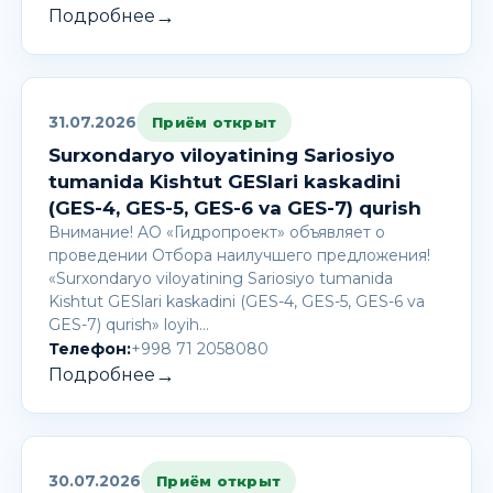
→
Подробнее
31.07.2026
Приём открыт
Surxondaryo viloyatining Sariosiyo
tumanida Kishtut GESlari kaskadini
(GES-4, GES-5, GES-6 va GES-7) qurish
Внимание! AО «Гидропроект» объявляет о
проведении Отбора наилучшего предложения!
«Surxondaryo viloyatining Sariosiyo tumanida
Kishtut GESlari kaskadini (GES-4, GES-5, GES-6 va
GES-7) qurish» loyih…
Телефон:
+998 71 2058080
→
Подробнее
30.07.2026
Приём открыт