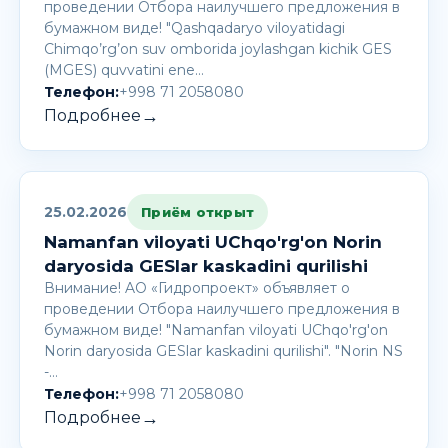
проведении Отбора наилучшего предложения в
бумажном виде! "Qashqadaryo viloyatidagi
Chimqo’rg’on suv omborida joylashgan kichik GES
(MGES) quvvatini ene…
Телефон:
+998 71 2058080
→
Подробнее
25.02.2026
Приём открыт
Namanfan viloyati UChqo'rg'on Norin
daryosida GESlar kaskadini qurilishi
Внимание! AО «Гидропроект» объявляет о
проведении Отбора наилучшего предложения в
бумажном виде! "Namanfan viloyati UChqo'rg'on
Norin daryosida GESlar kaskadini qurilishi". "Norin NS
-…
Телефон:
+998 71 2058080
→
Подробнее