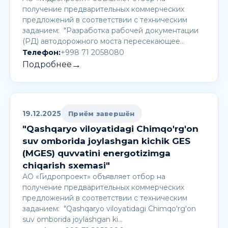
получение предварительных коммерческих
предложений в соответствии с техническим
заданием: "Разработка рабочей документации
(РД) автодорожного моста пересекающее…
Телефон:
+998 71 2058080
→
Подробнее
19.12.2025
Приём завершён
"Qashqaryo viloyatidagi Chimqo'rg'on
suv omborida joylashgan kichik GES
(MGES) quvvatini energotizimga
chiqarish sxemasi"
АО «Гидропроект» объявляет отбор на
получение предварительных коммерческих
предложений в соответствии с техническим
заданием: "Qashqaryo viloyatidagi Chimqo'rg'on
suv omborida joylashgan ki…