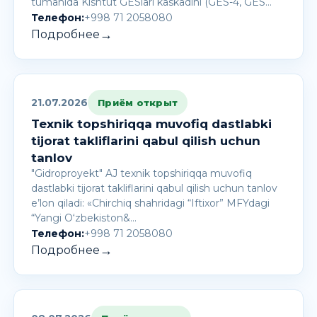
tumanida Kishtut GESlari kaskadini (GES-4, GES…
Телефон:
+998 71 2058080
→
Подробнее
21.07.2026
Приём открыт
Texnik topshiriqqa muvofiq dastlabki
tijorat takliflarini qabul qilish uchun
tanlov
"Gidroproyekt" AJ texnik topshiriqqa muvofiq
dastlabki tijorat takliflarini qabul qilish uchun tanlov
e’lon qiladi: «Chirchiq shahridagi “Iftixor” MFYdagi
“Yangi O‘zbekiston&…
Телефон:
+998 71 2058080
→
Подробнее