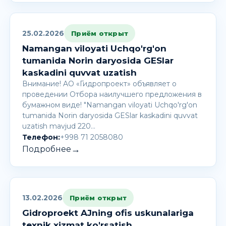
25.02.2026
Приём открыт
Namangan viloyati Uchqo'rg'on
tumanida Norin daryosida GESlar
kaskadini quvvat uzatish
Внимание! AО «Гидропроект» объявляет о
проведении Отбора наилучшего предложения в
бумажном виде! "Namangan viloyati Uchqo'rg'on
tumanida Norin daryosida GESlar kaskadini quvvat
uzatish mavjud 220…
Телефон:
+998 71 2058080
→
Подробнее
13.02.2026
Приём открыт
Gidroproekt AJning ofis uskunalariga
texnik xizmat ko'rsatish