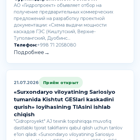
АО «Гидропроект» объявляет отбор на
получение предварительных коммерческих
предложений на разработку проектной
документации: «Схема выдачи мощности
каскадов ГЭС (Киштутский, Верхне-
Туполангский, Дуобинс…
Телефон:
+998 71 2058080
→
Подробнее
21.07.2026
Приём открыт
«Surxondaryo viloyatining Sariosiyo
tumanida Kishtut GESlari kaskadini
qurish» loyihasining TIAsini ishlab
chiqish
"Gidroproyekt" AJ texnik topshiriqqa muvofiq
dastlabki tijorat takliflarini qabul qilish uchun tanlov
e’lon qiladi: «Surxondaryo viloyatining Sariosiyo