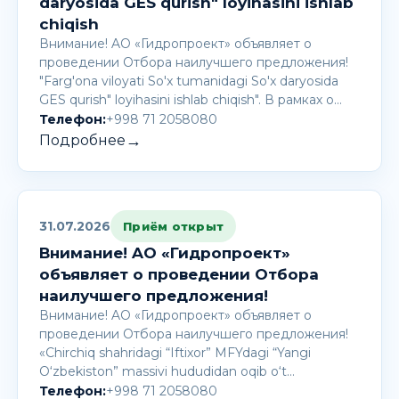
daryosida GES qurish" loyihasini ishlab
chiqish
Внимание! AО «Гидропроект» объявляет о
проведении Отбора наилучшего предложения!
"Farg'ona viloyati So'x tumanidagi So'x daryosida
GES qurish" loyihasini ishlab chiqish". В рамках о…
Телефон:
+998 71 2058080
→
Подробнее
31.07.2026
Приём открыт
Внимание! AО «Гидропроект»
объявляет о проведении Отбора
наилучшего предложения!
Внимание! AО «Гидропроект» объявляет о
проведении Отбора наилучшего предложения!
«Chirchiq shahridagi “Iftixor” MFYdagi “Yangi
O‘zbekiston” massivi hududidan oqib o‘t…
Телефон:
+998 71 2058080