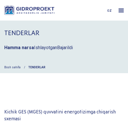
oz
TENDERLAR
Hamma narsa
Ishlayotgan
Bajarildi
Bosh sahifa
TENDERLAR
Kichik GES (MGES) quvvatini energotizimga chiqarish
sxemasi