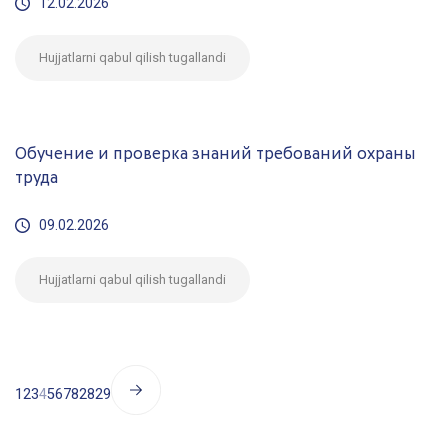
12.02.2026
Hujjatlarni qabul qilish tugallandi
Обучение и проверка знаний требований охраны
труда
09.02.2026
Hujjatlarni qabul qilish tugallandi
1
2
3
4
5
6
7
8
28
29