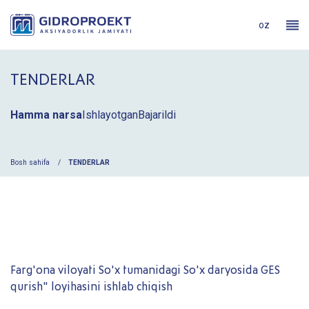
oz
TENDERLAR
Hamma narsa
Ishlayotgan
Bajarildi
Bosh sahifa
TENDERLAR
Farg'ona viloyati So'x tumanidagi So'x daryosida GES
qurish" loyihasini ishlab chiqish