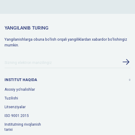
YANGILANIB TURING
Yangilanishlarga obuna bo'lish orqali yangiliklardan xabardor bo'lishingiz
mumkin.
INSTITUT HAQIDA
Asosiy yo'nalishlar
Tuzilishi
Litsenziyalar
ISO 9001:2015
Institutning rivojlanish
tarixi