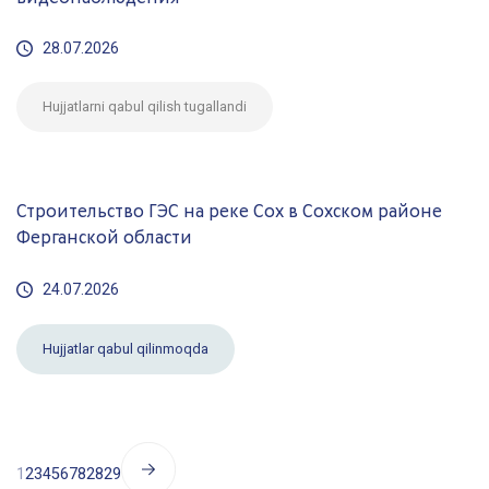
28.07.2026
Hujjatlarni qabul qilish tugallandi
Строительство ГЭС на реке Сох в Сохском районе
Ферганской области
24.07.2026
Hujjatlar qabul qilinmoqda
1
2
3
4
5
6
7
8
28
29