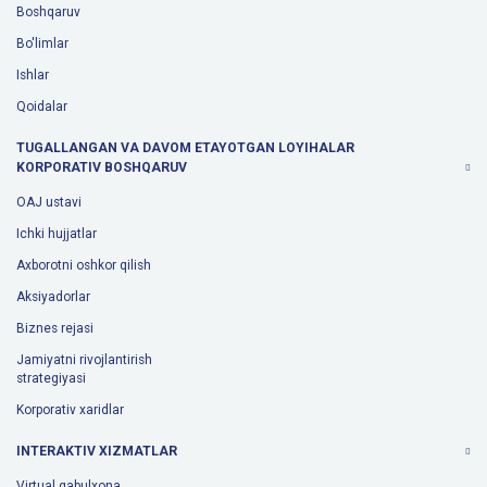
Boshqaruv
Bo'limlar
Ishlar
Qoidalar
TUGALLANGAN VA DAVOM ETAYOTGAN LOYIHALAR
KORPORATIV BOSHQARUV
OAJ ustavi
Ichki hujjatlar
Axborotni oshkor qilish
Aksiyadorlar
Biznes rejasi
Jamiyatni rivojlantirish
strategiyasi
Korporativ xaridlar
INTERAKTIV XIZMATLAR
Virtual qabulxona