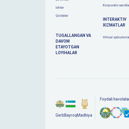
Korporativ xaridla
Ishlar
Qoidalar
INTERAKTIV
XIZMATLAR
TUGALLANGAN VA
Virtual qabulxon
DAVOM
ETAYOTGAN
LOYIHALAR
Foydali havolala
Gerb
Bayroq
Madhiya