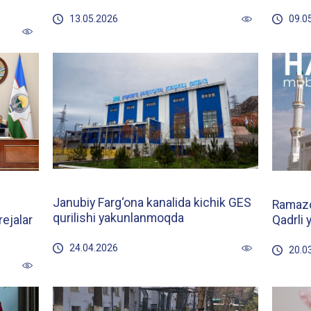
13.05.2026
09.0
Janubiy Farg‘ona kanalida kichik GES
Ramazo
qurilishi yakunlanmoqda
rejalar
Qadrli 
24.04.2026
20.0