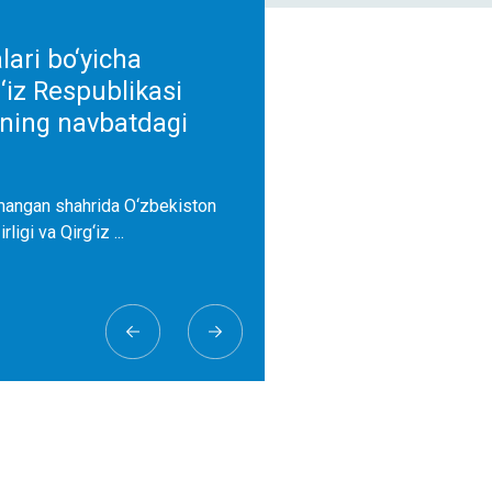
lari bo‘yicha
‘iz Respublikasi
ning navbatdagi
amangan shahrida O‘zbekiston
ligi va Qirg‘iz ...