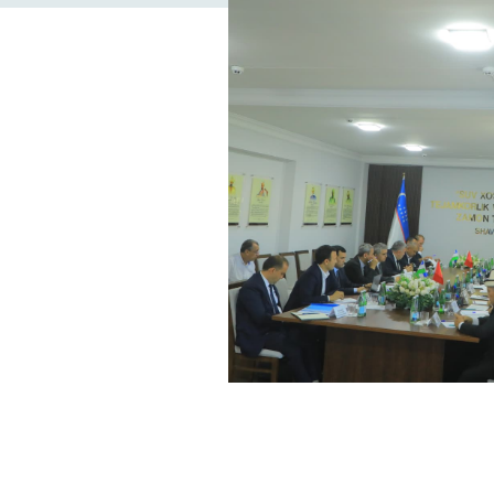
 aziz ayollar!
 8 mart bilan chin dildan