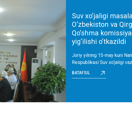
Suv xo‘jaligi masala
O‘zbekiston va Qirg
Qo‘shma komissiya
yig‘ilishi o‘tkazildi
Joriy yilning 15-may kuni N
Respublikasi Suv xo‘jaligi vazir
BATAFSIL