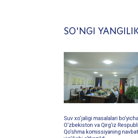
SO'NGI YANGILI
Suv xo‘jaligi masalalari bo‘yich
O‘zbekiston va Qirg‘iz Respubl
Qo‘shma komissiyaning navbat