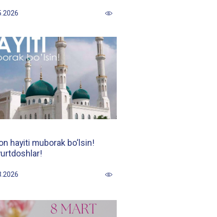
5.2026
n hayiti muborak bo‘lsin!
yurtdoshlar!
3.2026