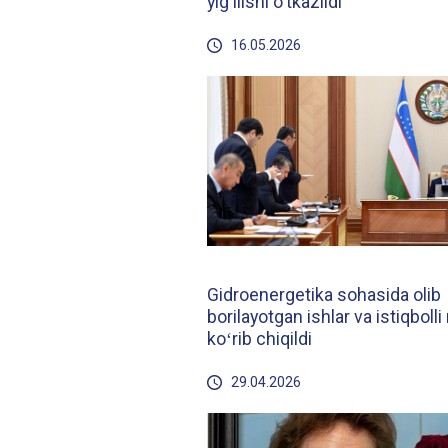
yig‘ilishi o‘tkazildi
16.05.2026
Gidroenergetika sohasida olib
borilayotgan ishlar va istiqbolli 
koʻrib chiqildi
29.04.2026