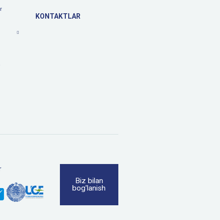
r
KONTAKTLAR
a
r
Biz bilan
bog'lanish