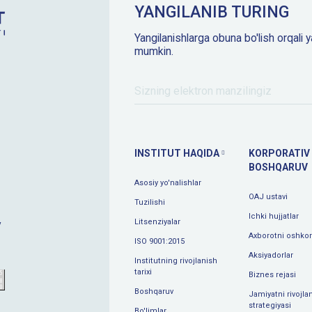
YANGILANIB TURING
Yangilanishlarga obuna bo'lish orqali y
mumkin.
INSTITUT HAQIDA
KORPORATIV
BOSHQARUV
Asosiy yo'nalishlar
OAJ ustavi
Tuzilishi
Ichki hujjatlar
Litsenziyalar
y
Axborotni oshkor 
ISO 9001:2015
Aksiyadorlar
Institutning rivojlanish
tarixi
Biznes rejasi
Boshqaruv
Jamiyatni rivojlan
strategiyasi
Bo'limlar