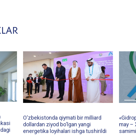
KLAR
a
O‘zbekistonda qiymati bir milliard
«Gidrop
ikasi
dollardan ziyod bo‘lgan yangi
may – X
dagi
energetika loyihalari ishga tushirildi
samimi