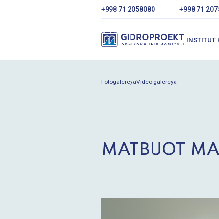
+998 71 2058080
+998 71 207
INSTITUT
Fotogalereya
Video galereya
MATBUOT MA
Bosh sahifa
Matbuot markazi