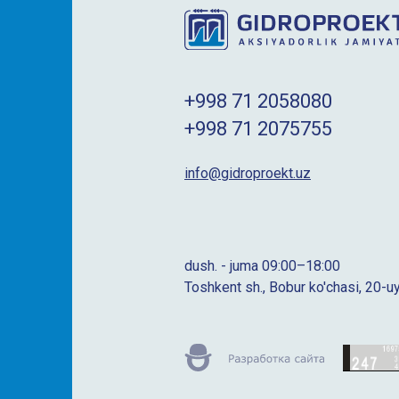
+998 71 2058080
+998 71 2075755
info@gidroproekt.uz
dush. - juma 09:00–18:00
Toshkent sh., Bobur ko'chasi, 20-u