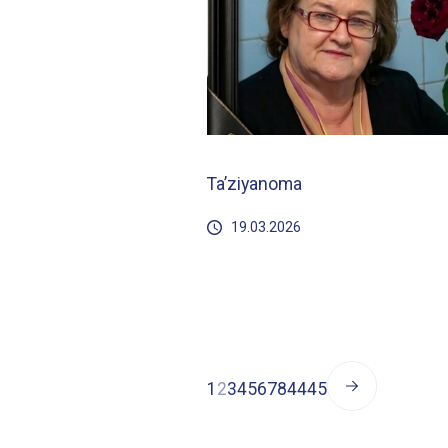
Ta’ziyanoma
19.03.2026
1
2
3
4
5
6
7
8
44
45