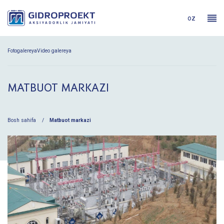
oz
Fotogalereya
Video galereya
MATBUOT MARKAZI
Bosh sahifa
Matbuot markazi