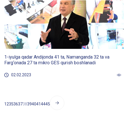
1-iyulga qadar Andijonda 41 ta, Namanganda 32 ta va
Farg‘onada 27 ta mikro GES qurish boshlanadi
02.02.2023
1
2
35
36
37
38
39
40
41
44
45