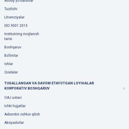
Asosiy yo'nalishlar
Tuzilishi
Litsenziyalar
ISO 9001:2015
Institutning rivojlanish
tarixi
Boshqaruv
Bo'limlar
Ishlar
Qoidalar
TUGALLANGAN VA DAVOM ETAYOTGAN LOYIHALAR
KORPORATIV BOSHQARUV
OAJ ustavi
Ichki hujjatlar
Axborotni oshkor qilish
Aksiyadorlar