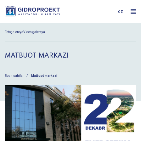
oz
Fotogalereya
Video galereya
MATBUOT MARKAZI
Bosh sahifa
Matbuot markazi