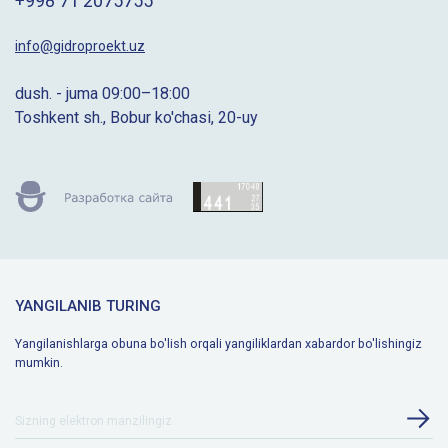
+998 71 2075755
info@gidroproekt.uz
dush. - juma 09:00–18:00
Toshkent sh., Bobur ko'chasi, 20-uy
YANGILANIB TURING
Yangilanishlarga obuna bo'lish orqali yangiliklardan xabardor bo'lishingiz
mumkin.