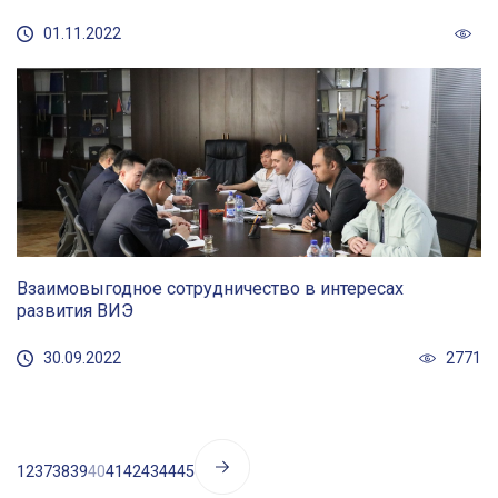
01.11.2022
Взаимовыгодное сотрудничество в интересах
развития ВИЭ
30.09.2022
2771
1
2
37
38
39
40
41
42
43
44
45