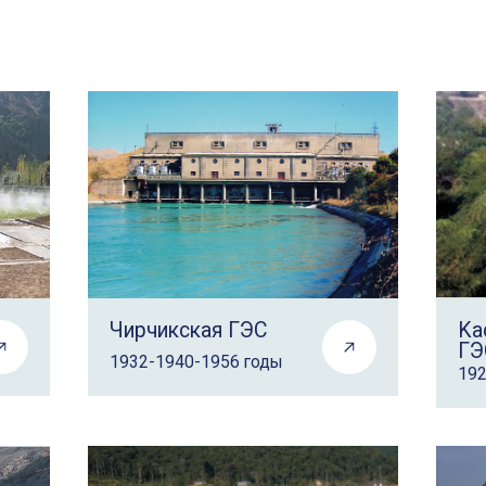
Чирчикская ГЭС
Kа
ГЭ
1932-1940-1956 годы
192