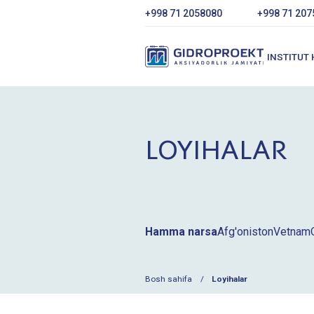
+998 71 2058080
+998 71 207
INSTITUT
LOYIHALAR
Hamma narsa
Afg'oniston
Vetnam
Bosh sahifa
Loyihalar