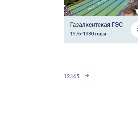
Газалкентская ГЭС
1976-1980 годы
1
2
3
4
5