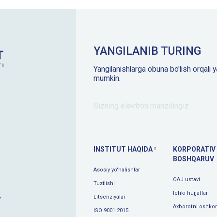
YANGILANIB TURING
Yangilanishlarga obuna bo'lish orqali y
mumkin.
INSTITUT HAQIDA
KORPORATIV
BOSHQARUV
Asosiy yo'nalishlar
OAJ ustavi
Tuzilishi
Ichki hujjatlar
Litsenziyalar
y
Axborotni oshkor 
ISO 9001:2015