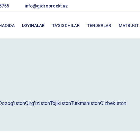
5755
info@gidroproekt.uz
 HAQIDA
LOYIHALAR
TA'SISCHILAR
TENDERLAR
MATBUOT
Qozog'iston
Qirg'iziston
Tojikiston
Turkmaniston
O'zbekiston