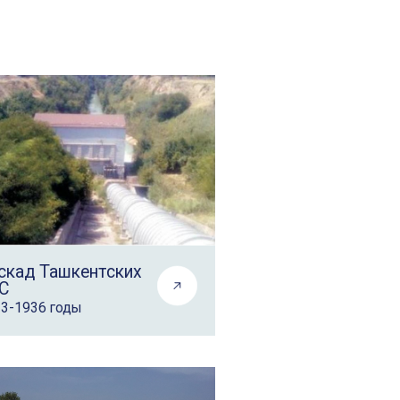
скад Ташкентских
С
3-1936 годы