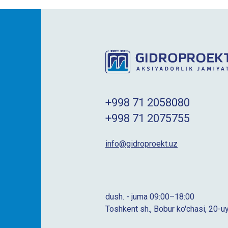
+998 71 2058080
+998 71 2075755
info@gidroproekt.uz
dush. - juma 09:00–18:00
Toshkent sh., Bobur ko'chasi, 20-u