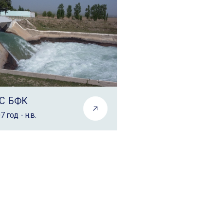
С БФК
7 год - н.в.