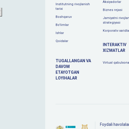
Aksiyadorlar
Institutning rivojlanish
tarixi
Biznes rejasi
Boshqaruv
Jamiyatni rivojlan
strategiyasi
Bo'limlar
Korporativ xaridla
Ishlar
Qoidalar
INTERAKTIV
XIZMATLAR
TUGALLANGAN VA
Virtual qabulxon
DAVOM
ETAYOTGAN
LOYIHALAR
Foydali havolala